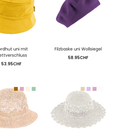
USFÜHRUNG WÄHLEN
AUSFÜHRUNG WÄHLEN
rdhut uni mit
Filzbaske uni Wollsiegel
ettverschluss
58.95
CHF
53.95
CHF