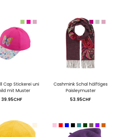
USFÜHRUNG WÄHLEN
AUSFÜHRUNG WÄHLEN
l Cap Stickerei uni
Cashmink Schal hälftiges
ild mit Muster
Paisleymuster
39.95
CHF
53.95
CHF