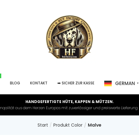
GERMAN
P
BLOG
KONTAKT
➡️ SICHER ZUR KASSE
HANDGEFERTIGTE HÜTE, KAPPEN & MÜTZEN.
nqalität aus dem Herzen Europas mit zuverlässiger und preiswerte Lieferung in 
Start
Produkt Color
Malve