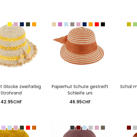
USFÜHRUNG WÄHLEN
AUSFÜHRUNG WÄHLEN
A
t Glocke zweifarbig
Papierhut Schute gestreift
Schal m
Strohrand
Schleife uni
42.95
CHF
46.95
CHF