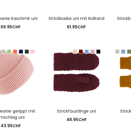
AUSFÜHRUNG WÄHLEN
A
Beanie Kaschmir uni
Strickbaske uni mit Rollrand
Strickb
69.95
CHF
61.95
CHF
USFÜHRUNG WÄHLEN
AUSFÜHRUNG WÄHLEN
A
beanie gerippt mit
Strickfäustlinge uni
Stri
mschlag uni
48.95
CHF
43.95
CHF