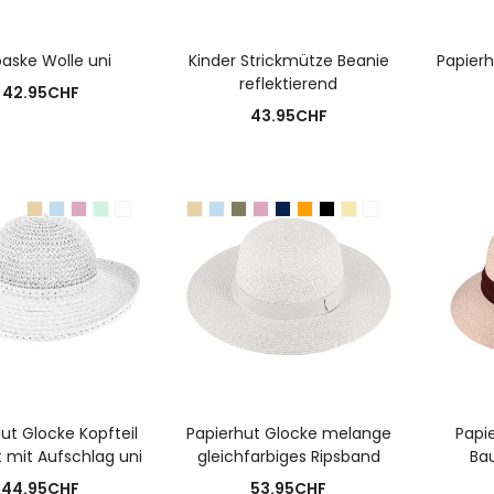
USFÜHRUNG WÄHLEN
AUSFÜHRUNG WÄHLEN
A
baske Wolle uni
Kinder Strickmütze Beanie
Papier
reflektierend
42.95
CHF
43.95
CHF
USFÜHRUNG WÄHLEN
AUSFÜHRUNG WÄHLEN
A
ut Glocke Kopfteil
Papierhut Glocke melange
Papi
 mit Aufschlag uni
gleichfarbiges Ripsband
Ba
44.95
CHF
53.95
CHF