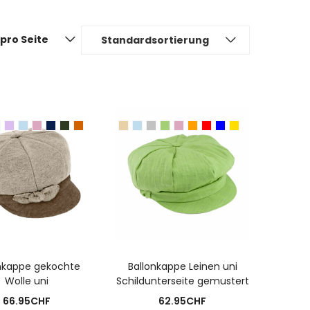
pro Seite
Standardsortierung
USFÜHRUNG WÄHLEN
AUSFÜHRUNG WÄHLEN
nkappe gekochte
Ballonkappe Leinen uni
Wolle uni
Schildunterseite gemustert
66.95
CHF
62.95
CHF