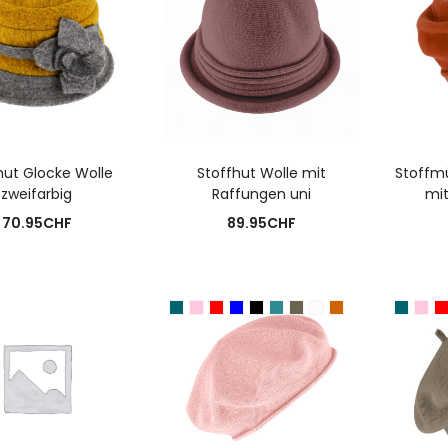
USFÜHRUNG WÄHLEN
AUSFÜHRUNG WÄHLEN
A
hut Glocke Wolle
Stoffhut Wolle mit
Stoffmü
zweifarbig
Raffungen uni
mi
70.95
CHF
89.95
CHF
N DEN WARENKORB