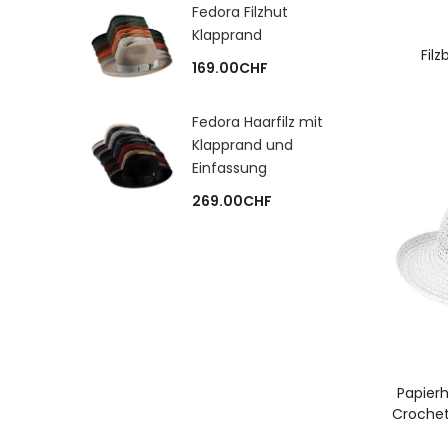
Fedora Filzhut
Klapprand
A
Filz
169.00
CHF
Fedora Haarfilz mit
Klapprand und
Einfassung
269.00
CHF
A
Papierh
Crochet