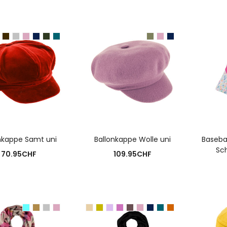
USFÜHRUNG WÄHLEN
AUSFÜHRUNG WÄHLEN
A
nkappe Samt uni
Ballonkappe Wolle uni
Basebal
Sch
70.95
CHF
109.95
CHF