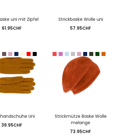
USFÜHRUNG WÄHLEN
AUSFÜHRUNG WÄHLEN
aske uni mit Zipfel
Strickbaske Wolle uni
61.95
CHF
57.95
CHF
USFÜHRUNG WÄHLEN
AUSFÜHRUNG WÄHLEN
ckhandschuhe Uni
Strickmütze Baske Wolle
melange
39.95
CHF
73.95
CHF