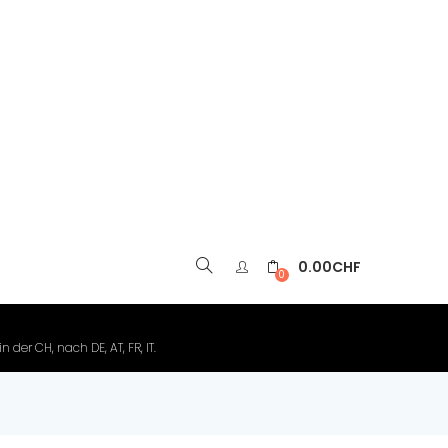
0.00
CHF
▼
0
der CH, nach DE, AT, FR, IT.