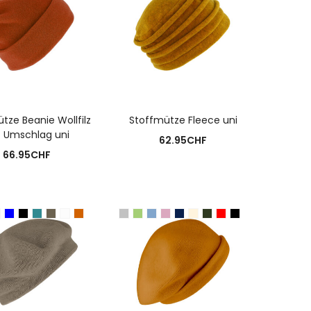
USFÜHRUNG WÄHLEN
AUSFÜHRUNG WÄHLEN
tze Beanie Wollfilz
Stoffmütze Fleece uni
t Umschlag uni
62.95
CHF
66.95
CHF