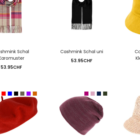
USFÜHRUNG WÄHLEN
AUSFÜHRUNG WÄHLEN
A
shmink Schal
Cashmink Schal uni
Co
Karomuster
Kl
53.95
CHF
53.95
CHF