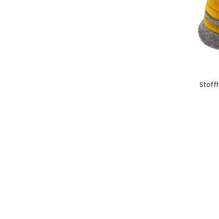
A
Stoff
I