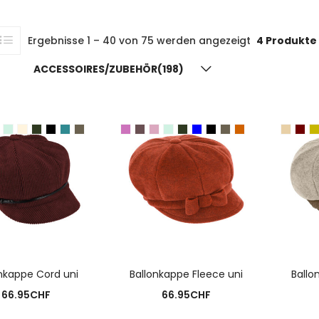
Ergebnisse 1 – 40 von 75 werden angezeigt
4 Produkte 
ACCESSOIRES/ZUBEHÖR(198)
USFÜHRUNG WÄHLEN
AUSFÜHRUNG WÄHLEN
A
nkappe Cord uni
Ballonkappe Fleece uni
Ballo
66.95
CHF
66.95
CHF