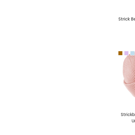
Strick 
A
Strick
U