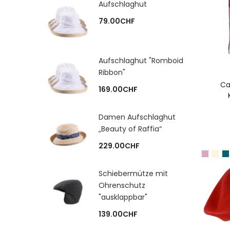
Aufschlaghut
79.00
CHF
Aufschlaghut "Romboid
Ribbon"
A
Ca
169.00
CHF
Damen Aufschlaghut
„Beauty of Raffia“
229.00
CHF
Schiebermütze mit
Ohrenschutz
"ausklappbar"
139.00
CHF