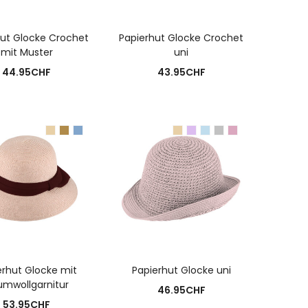
USFÜHRUNG WÄHLEN
AUSFÜHRUNG WÄHLEN
hut Glocke Crochet
Papierhut Glocke Crochet
mit Muster
uni
44.95
CHF
43.95
CHF
USFÜHRUNG WÄHLEN
AUSFÜHRUNG WÄHLEN
erhut Glocke mit
Papierhut Glocke uni
umwollgarnitur
46.95
CHF
53.95
CHF