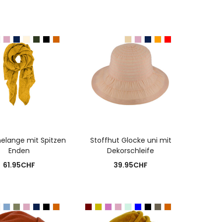
USFÜHRUNG WÄHLEN
AUSFÜHRUNG WÄHLEN
elange mit Spitzen
Stoffhut Glocke uni mit
Enden
Dekorschleife
61.95
CHF
39.95
CHF