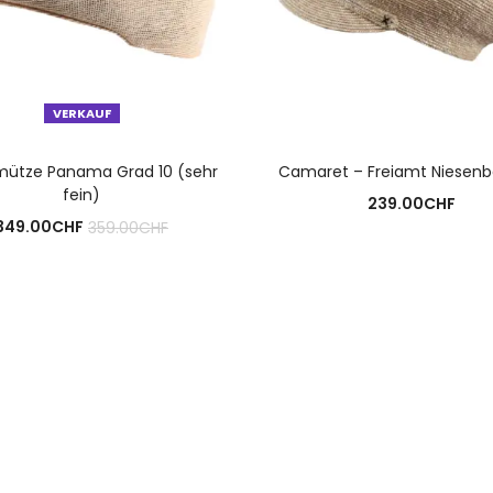
VERKAUF
AUSFÜHRUNG WÄHLEN
AUSFÜHRUNG WÄHLE
mütze Panama Grad 10 (sehr
Camaret – Freiamt Niesenb
fein)
239.00
CHF
Aktueller
Ursprünglicher
349.00
CHF
359.00
CHF
Preis
Preis
ist:
war:
349.00CHF.
359.00CHF