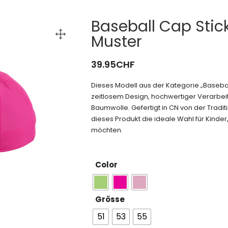
Baseball Cap Stick
Muster
39.95
CHF
Dieses Modell aus der Kategorie „Baseb
zeitlosem Design, hochwertiger Verarbeit
Baumwolle. Gefertigt in CN von der Tradi
dieses Produkt die ideale Wahl für Kinder, 
möchten.
Color
Grösse
51
53
55