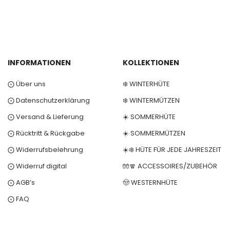
INFORMATIONEN
KOLLEKTIONEN
⨀ Über uns
❄️ WINTERHÜTE
⨀ Datenschutzerklärung
❄️ WINTERMÜTZEN
⨀ Versand & Lieferung
☀️ SOMMERHÜTE
⨀ Rücktritt & Rückgabe
☀️ SOMMERMÜTZEN
⨀ Widerrufsbelehrung
☀️❄️ HÜTE FÜR JEDE JAHRESZEIT
⨀ Widerruf digital
🧤🧣 ACCESSOIRES/ZUBEHÖR
⨀ AGB’s
🤠 WESTERNHÜTE
⨀ FAQ