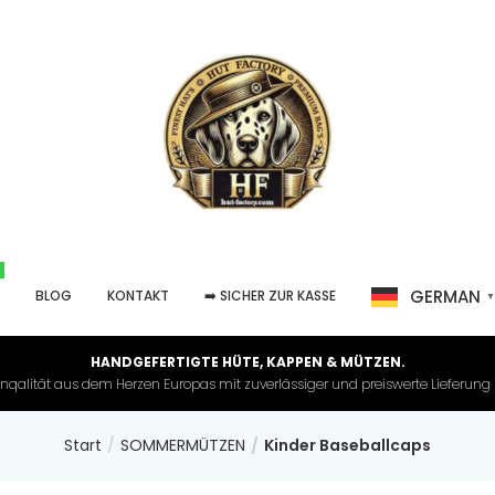
GERMAN
P
BLOG
KONTAKT
➡️ SICHER ZUR KASSE
HANDGEFERTIGTE HÜTE, KAPPEN & MÜTZEN.
nqalität aus dem Herzen Europas mit zuverlässiger und preiswerte Lieferung in 
Start
SOMMERMÜTZEN
Kinder Baseballcaps