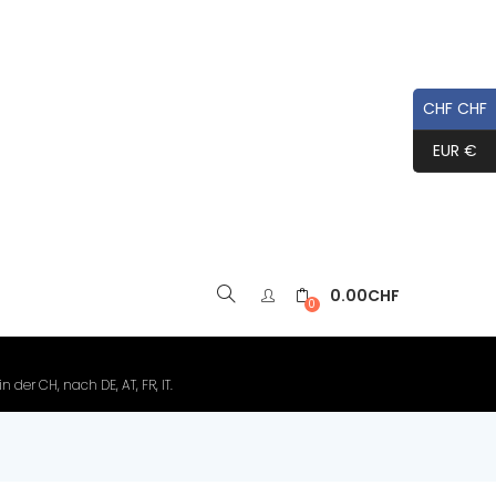
CHF CHF
EUR €
0.00
CHF
▼
0
der CH, nach DE, AT, FR, IT.