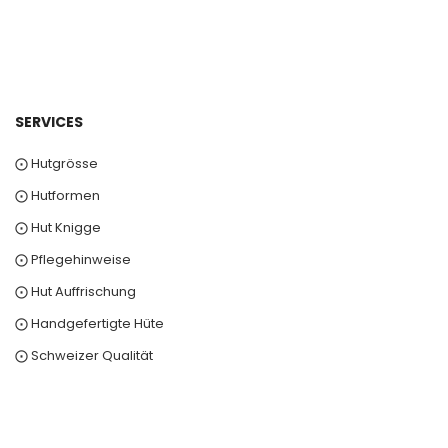
SERVICES
⨀ Hutgrösse
⨀ Hutformen
⨀ Hut Knigge
⨀ Pflegehinweise
⨀ Hut Auffrischung
⨀ Handgefertigte Hüte
⨀ Schweizer Qualität
0