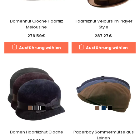
de
Produktseite
Pr
gewählt
g
Damenhut Cloche Haarfilz
Haarfilzhut Velours im Player
werden
Melousine
Style
w
276.59
€
287.27
€
Dieses
Di
Ausführung wählen
Ausführung wählen
Produkt
Pr
weist
we
mehrere
m
Varianten
Va
auf.
au
Die
Di
Optionen
O
können
k
auf
a
der
de
Produktseite
Pr
gewählt
g
Damen Haarfilzhut Cloche
Paperboy Sommermütze aus
Leinen
werden
w