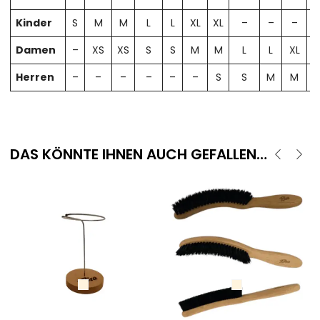
Kinder
S
M
M
L
L
XL
XL
–
–
–
Damen
–
XS
XS
S
S
M
M
L
L
XL
X
Herren
–
–
–
–
–
–
S
S
M
M
DAS KÖNNTE IHNEN AUCH GEFALLEN…