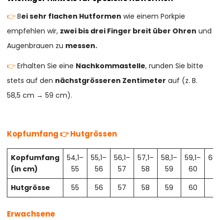
👉
B
ei sehr flachen Hutformen
wie einem Porkpie
empfehlen wir,
zwei bis drei Finger breit über Ohren
und
Augenbrauen zu
messen.
👉
Erhalten Sie eine
Nachkommastelle
, runden Sie bitte
stets auf den
nächstgrösseren Zentimeter
auf (z. B.
58,5 cm → 59 cm).
Kopfumfang 👉 Hutgrössen
Kopfumfang
54,1–
55,1–
56,1–
57,1–
58,1–
59,1–
60,
(in cm)
55
56
57
58
59
60
61
Hutgrösse
55
56
57
58
59
60
61
Erwachsene