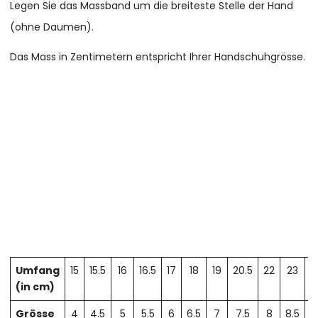
Legen Sie das Massband um die breiteste Stelle der Hand
(ohne Daumen).
Das Mass in Zentimetern entspricht Ihrer Handschuhgrösse.
Umfang
15
15.5
16
16.5
17
18
19
20.5
22
23
2
(in cm)
Grösse
4
4.5
5
5.5
6
6.5
7
7.5
8
8.5