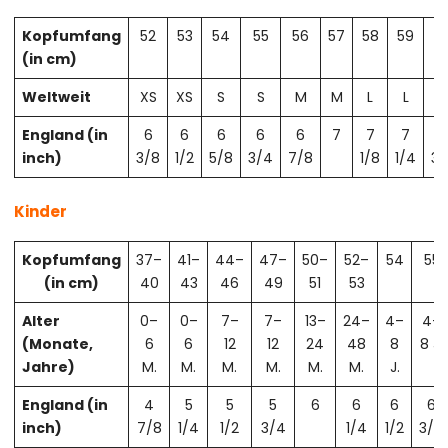
Kopfumfang
52
53
54
55
56
57
58
59
6
(in cm)
Weltweit
XS
XS
S
S
M
M
L
L
X
England (in
6
6
6
6
6
7
7
7
7
inch)
3/8
1/2
5/8
3/4
7/8
1/8
1/4
3/
Kinder
Kopfumfang
37–
41–
44–
47–
50–
52–
54
55
(in cm)
40
43
46
49
51
53
Alter
0–
0–
7–
7–
13–
24–
4–
4–
(Monate,
6
6
12
12
24
48
8
8 J.
Jahre)
M.
M.
M.
M.
M.
M.
J.
England (in
4
5
5
5
6
6
6
6
inch)
7/8
1/4
1/2
3/4
1/4
1/2
3/4