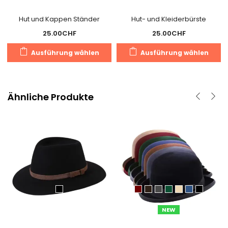
Hut und Kappen Ständer
Hut- und Kleiderbürste
25.00
CHF
25.00
CHF
Dieses
D
Ausführung wählen
Ausführung wählen
Produkt
P
weist
we
mehrere
m
Varianten
V
Ähnliche Produkte
auf.
au
Die
D
Optionen
O
können
k
auf
a
der
d
Produktseite
Pr
gewählt
g
werden
w
NEW