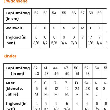
Erwachsene
Kopfumfang
52
53
54
55
56
57
58
59
6
(in cm)
Weltweit
XS
XS
S
S
M
M
L
L
X
England (in
6
6
6
6
6
7
7
7
7
inch)
3/8
1/2
5/8
3/4
7/8
1/8
1/4
3/
Kinder
Kopfumfang
37–
41–
44–
47–
50–
52–
54
55
(in cm)
40
43
46
49
51
53
Alter
0–
0–
7–
7–
13–
24–
4–
4–
(Monate,
6
6
12
12
24
48
8
8 J.
Jahre)
M.
M.
M.
M.
M.
M.
J.
England (in
4
5
5
5
6
6
6
6
inch)
7/8
1/4
1/2
3/4
1/4
1/2
3/4