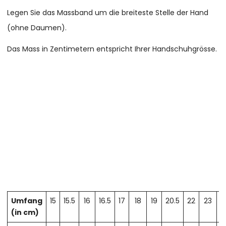
Legen Sie das Massband um die breiteste Stelle der Hand
(ohne Daumen).
Das Mass in Zentimetern entspricht Ihrer Handschuhgrösse.
Umfang
15
15.5
16
16.5
17
18
19
20.5
22
23
2
(in cm)