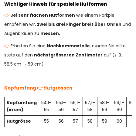
Wichtiger Hinweis für spezielle Hutformen
👉
B
ei sehr flachen Hutformen
wie einem Porkpie
empfehlen wir,
zwei bis drei Finger breit über Ohren
und
Augenbrauen zu
messen.
👉
Erhalten Sie eine
Nachkommastelle
, runden Sie bitte
stets auf den
nächstgrösseren Zentimeter
auf (z. B.
58,5 cm → 59 cm).
Kopfumfang 👉 Hutgrössen
Kopfumfang
54,1–
55,1–
56,1–
57,1–
58,1–
59,1–
60,
(in cm)
55
56
57
58
59
60
61
Hutgrösse
55
56
57
58
59
60
61