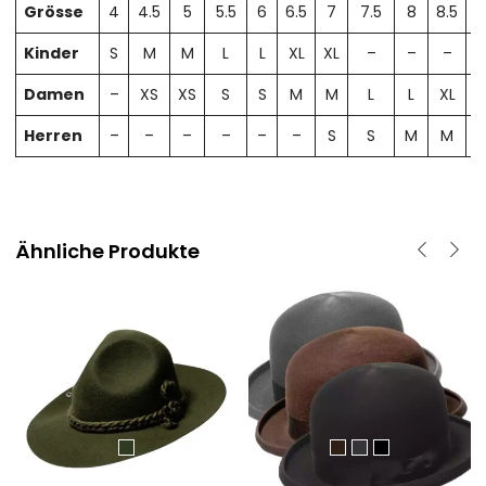
Grösse
4
4.5
5
5.5
6
6.5
7
7.5
8
8.5
Kinder
S
M
M
L
L
XL
XL
–
–
–
Damen
–
XS
XS
S
S
M
M
L
L
XL
X
Herren
–
–
–
–
–
–
S
S
M
M
Ähnliche Produkte