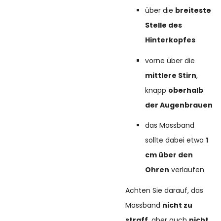
über die
breiteste
Stelle des
Hinterkopfes
vorne über die
mittlere Stirn
,
knapp
oberhalb
der Augenbrauen
das Massband
sollte dabei etwa
1
cm über den
Ohren
verlaufen
Achten Sie darauf, das
Massband
nicht zu
straff
, aber auch
nicht