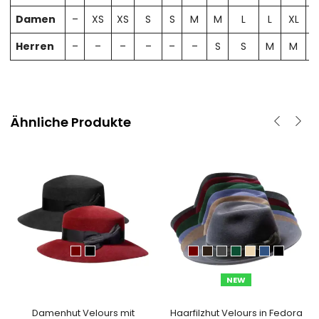
Damen
–
XS
XS
S
S
M
M
L
L
XL
X
Herren
–
–
–
–
–
–
S
S
M
M
Ähnliche Produkte
NEW
Damenhut Velours mit
Haarfilzhut Velours in Fedora