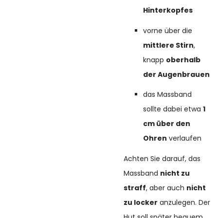
Hinterkopfes
vorne über die
mittlere Stirn
,
knapp
oberhalb
der Augenbrauen
das Massband
sollte dabei etwa
1
cm über den
Ohren
verlaufen
Achten Sie darauf, das
Massband
nicht zu
straff
, aber auch
nicht
zu locker
anzulegen. Der
Hut soll später bequem