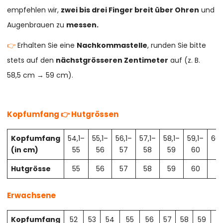
empfehlen wir,
zwei bis drei Finger breit über Ohren
und
Augenbrauen zu
messen.
👉
Erhalten Sie eine
Nachkommastelle
, runden Sie bitte
stets auf den
nächstgrösseren Zentimeter
auf (z. B.
58,5 cm → 59 cm).
Kopfumfang 👉 Hutgrössen
Kopfumfang
54,1–
55,1–
56,1–
57,1–
58,1–
59,1–
60,
(in cm)
55
56
57
58
59
60
61
Hutgrösse
55
56
57
58
59
60
61
Erwachsene
Kopfumfang
52
53
54
55
56
57
58
59
6