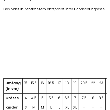
Das Mass in Zentimetern entspricht Ihrer Handschuhgrösse.
Umfang
15
15.5
16
16.5
17
18
19
20.5
22
23
2
(in cm)
Grösse
4
4.5
5
5.5
6
6.5
7
7.5
8
8.5
Kinder
S
M
M
L
L
XL
XL
–
–
–