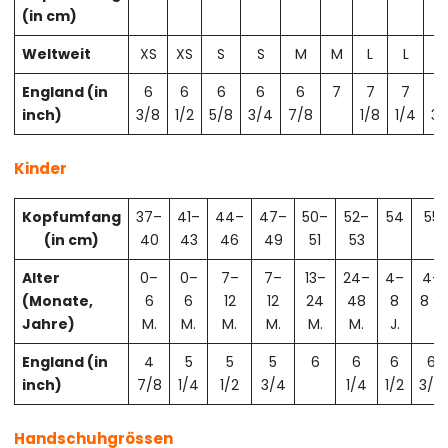
(in cm)
Weltweit
XS
XS
S
S
M
M
L
L
X
England (in
6
6
6
6
6
7
7
7
7
inch)
3/8
1/2
5/8
3/4
7/8
1/8
1/4
3/
Kinder
Kopfumfang
37–
41–
44–
47–
50–
52–
54
55
(in cm)
40
43
46
49
51
53
Alter
0–
0–
7–
7–
13–
24–
4–
4–
(Monate,
6
6
12
12
24
48
8
8 J.
Jahre)
M.
M.
M.
M.
M.
M.
J.
England (in
4
5
5
5
6
6
6
6
inch)
7/8
1/4
1/2
3/4
1/4
1/2
3/4
Handschuhgrössen