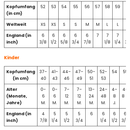
Kopfumfang
52
53
54
55
56
57
58
59
6
(in cm)
Weltweit
XS
XS
S
S
M
M
L
L
X
England (in
6
6
6
6
6
7
7
7
7
inch)
3/8
1/2
5/8
3/4
7/8
1/8
1/4
3/
Kinder
Kopfumfang
37–
41–
44–
47–
50–
52–
54
55
(in cm)
40
43
46
49
51
53
Alter
0–
0–
7–
7–
13–
24–
4–
4–
(Monate,
6
6
12
12
24
48
8
8 J.
Jahre)
M.
M.
M.
M.
M.
M.
J.
England (in
4
5
5
5
6
6
6
6
inch)
7/8
1/4
1/2
3/4
1/4
1/2
3/4