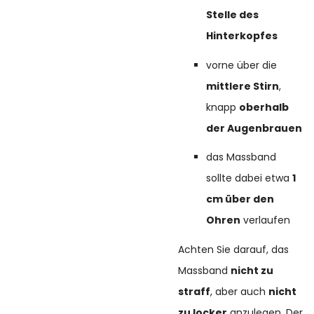
Stelle des
Hinterkopfes
vorne über die
mittlere Stirn
,
knapp
oberhalb
der Augenbrauen
das Massband
sollte dabei etwa
1
cm über den
Ohren
verlaufen
Achten Sie darauf, das
Massband
nicht zu
straff
, aber auch
nicht
zu locker
anzulegen. Der