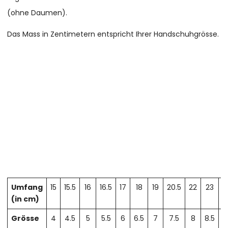
(ohne Daumen).
Das Mass in Zentimetern entspricht Ihrer Handschuhgrösse.
Umfang
15
15.5
16
16.5
17
18
19
20.5
22
23
2
(in cm)
Grösse
4
4.5
5
5.5
6
6.5
7
7.5
8
8.5