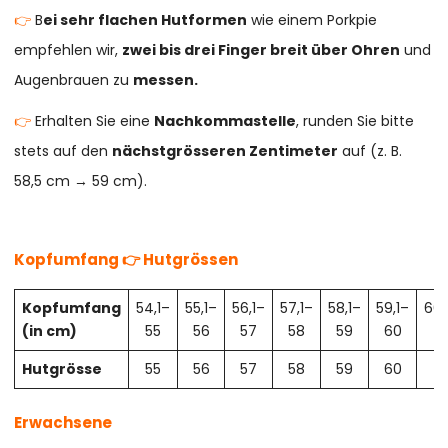
👉
B
ei sehr flachen Hutformen
wie einem Porkpie
empfehlen wir,
zwei bis drei Finger breit über Ohren
und
Augenbrauen zu
messen.
👉
Erhalten Sie eine
Nachkommastelle
, runden Sie bitte
stets auf den
nächstgrösseren Zentimeter
auf (z. B.
58,5 cm → 59 cm).
Kopfumfang 👉 Hutgrössen
Kopfumfang
54,1–
55,1–
56,1–
57,1–
58,1–
59,1–
60,
(in cm)
55
56
57
58
59
60
61
Hutgrösse
55
56
57
58
59
60
61
Erwachsene