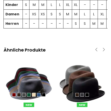
Kinder
S
M
M
L
L
XL
XL
–
–
–
Damen
–
XS
XS
S
S
M
M
L
L
XL
X
Herren
–
–
–
–
–
–
S
S
M
M
Ähnliche Produkte
NEW
NEW