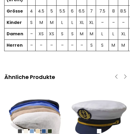
Grösse
4
4.5
5
5.5
6
6.5
7
7.5
8
8.5
Kinder
S
M
M
L
L
XL
XL
–
–
–
Damen
–
XS
XS
S
S
M
M
L
L
XL
X
Herren
–
–
–
–
–
–
S
S
M
M
Ähnliche Produkte