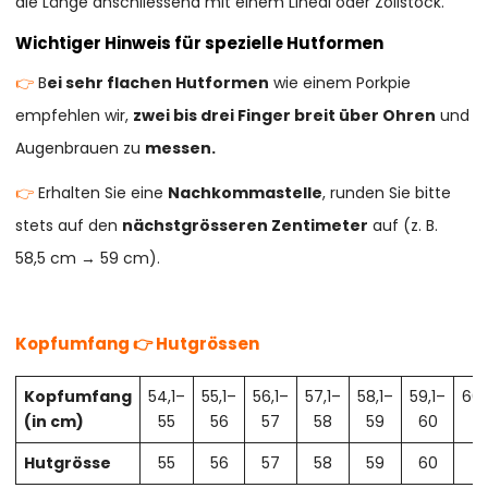
die Länge anschliessend mit einem Lineal oder Zollstock.
Wichtiger Hinweis für spezielle Hutformen
👉
B
ei sehr flachen Hutformen
wie einem Porkpie
empfehlen wir,
zwei bis drei Finger breit über Ohren
und
Augenbrauen zu
messen.
👉
Erhalten Sie eine
Nachkommastelle
, runden Sie bitte
stets auf den
nächstgrösseren Zentimeter
auf (z. B.
58,5 cm → 59 cm).
Kopfumfang 👉 Hutgrössen
Kopfumfang
54,1–
55,1–
56,1–
57,1–
58,1–
59,1–
60,
(in cm)
55
56
57
58
59
60
61
Hutgrösse
55
56
57
58
59
60
61