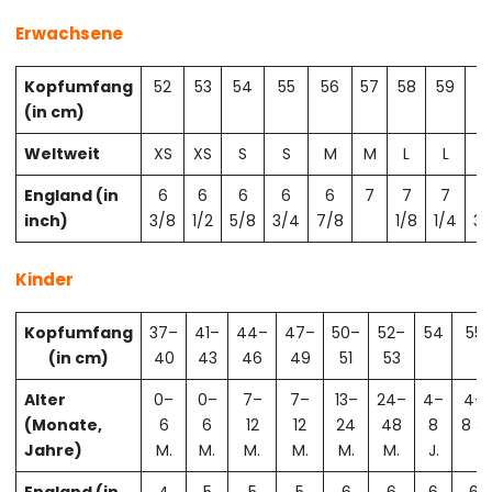
Erwachsene
Kopfumfang
52
53
54
55
56
57
58
59
6
(in cm)
Weltweit
XS
XS
S
S
M
M
L
L
X
England (in
6
6
6
6
6
7
7
7
7
inch)
3/8
1/2
5/8
3/4
7/8
1/8
1/4
3/
Kinder
Kopfumfang
37–
41–
44–
47–
50–
52–
54
55
(in cm)
40
43
46
49
51
53
Alter
0–
0–
7–
7–
13–
24–
4–
4–
(Monate,
6
6
12
12
24
48
8
8 J.
Jahre)
M.
M.
M.
M.
M.
M.
J.