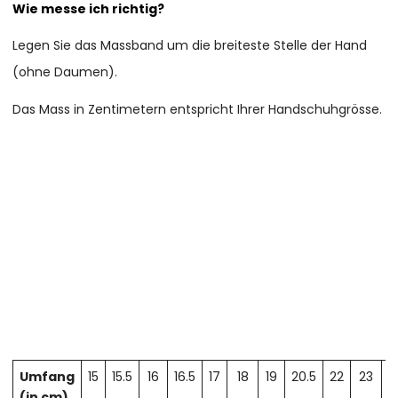
Wie messe ich richtig?
Legen Sie das Massband um die breiteste Stelle der Hand
(ohne Daumen).
Das Mass in Zentimetern entspricht Ihrer Handschuhgrösse.
Umfang
15
15.5
16
16.5
17
18
19
20.5
22
23
2
(in cm)