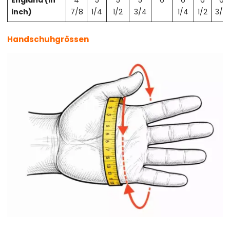
England (in
4
5
5
5
6
6
6
6
inch)
7/8
1/4
1/2
3/4
1/4
1/2
3/4
Handschuhgrössen