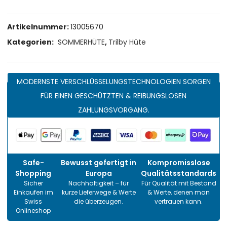
Artikelnummer:
13005670
Kategorien:
SOMMERHÜTE
,
Trilby Hüte
MODERNSTE VERSCHLÜSSELUNGSTECHNOLOGIEN SORGEN
FÜR EINEN GESCHÜTZTEN & REIBUNGSLOSEN
ZAHLUNGSVORGANG.
Safe-
Bewusst gefertigt in
Kompromisslose
Shopping
Europa
Qualitätsstandards
Sicher
Nachhaltigkeit – für
Für Qualität mit Bestand
Einkaufen im
kurze Lieferwege & Werte
& Werte, denen man
Swiss
die überzeugen.
vertrauen kann.
Onlineshop