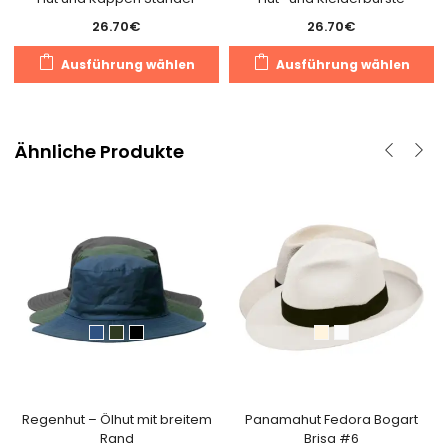
26.70
€
26.70
€
Dieses
D
Ausführung wählen
Ausführung wählen
Produkt
P
weist
we
mehrere
m
Varianten
V
Ähnliche Produkte
auf.
au
Die
D
Optionen
O
können
k
auf
a
der
d
Produktseite
Pr
gewählt
g
werden
w
Regenhut – Ölhut mit breitem
Panamahut Fedora Bogart
Rand
Brisa #6