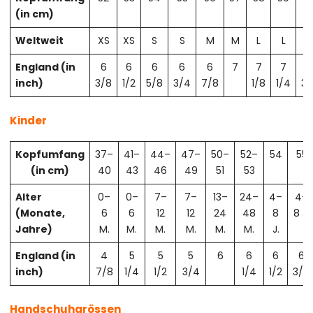
(in cm)
Weltweit
XS
XS
S
S
M
M
L
L
X
England (in
6
6
6
6
6
7
7
7
7
inch)
3/8
1/2
5/8
3/4
7/8
1/8
1/4
3/
Kinder
Kopfumfang
37–
41–
44–
47–
50–
52–
54
55
(in cm)
40
43
46
49
51
53
Alter
0–
0–
7–
7–
13–
24–
4–
4–
(Monate,
6
6
12
12
24
48
8
8 J.
Jahre)
M.
M.
M.
M.
M.
M.
J.
England (in
4
5
5
5
6
6
6
6
inch)
7/8
1/4
1/2
3/4
1/4
1/2
3/4
Handschuhgrössen