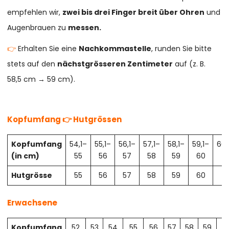
empfehlen wir,
zwei bis drei Finger breit über Ohren
und
Augenbrauen zu
messen.
👉
Erhalten Sie eine
Nachkommastelle
, runden Sie bitte
stets auf den
nächstgrösseren Zentimeter
auf (z. B.
58,5 cm → 59 cm).
Kopfumfang 👉 Hutgrössen
Kopfumfang
54,1–
55,1–
56,1–
57,1–
58,1–
59,1–
60,
(in cm)
55
56
57
58
59
60
61
Hutgrösse
55
56
57
58
59
60
61
Erwachsene
Kopfumfang
52
53
54
55
56
57
58
59
6