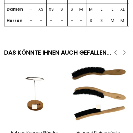
Damen
–
XS
XS
S
S
M
M
L
L
XL
X
Herren
–
–
–
–
–
–
S
S
M
M
DAS KÖNNTE IHNEN AUCH GEFALLEN…
Hut und Kappen Ständer
Hut- und Kleiderbürste