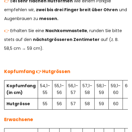
👉
B
ei sehr flachen Hutformen
wie einem Porkpie
empfehlen wir,
zwei bis drei Finger breit über Ohren
und
Augenbrauen zu
messen.
👉
Erhalten Sie eine
Nachkommastelle
, runden Sie bitte
stets auf den
nächstgrösseren Zentimeter
auf (z. B.
58,5 cm → 59 cm).
Kopfumfang 👉 Hutgrössen
Kopfumfang
54,1–
55,1–
56,1–
57,1–
58,1–
59,1–
60,
(in cm)
55
56
57
58
59
60
61
Hutgrösse
55
56
57
58
59
60
61
Erwachsene