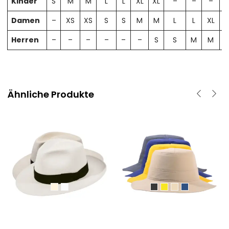
Kinder
S
M
M
L
L
XL
XL
–
–
–
Damen
–
XS
XS
S
S
M
M
L
L
XL
X
Herren
–
–
–
–
–
–
S
S
M
M
Ähnliche Produkte