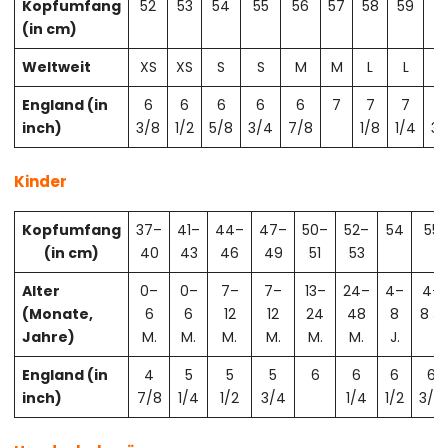
Kopfumfang
52
53
54
55
56
57
58
59
6
(in cm)
Weltweit
XS
XS
S
S
M
M
L
L
X
England (in
6
6
6
6
6
7
7
7
7
inch)
3/8
1/2
5/8
3/4
7/8
1/8
1/4
3/
Kinder
Kopfumfang
37–
41–
44–
47–
50–
52–
54
55
(in cm)
40
43
46
49
51
53
Alter
0–
0–
7–
7–
13–
24–
4–
4–
(Monate,
6
6
12
12
24
48
8
8 J.
Jahre)
M.
M.
M.
M.
M.
M.
J.
England (in
4
5
5
5
6
6
6
6
inch)
7/8
1/4
1/2
3/4
1/4
1/2
3/4