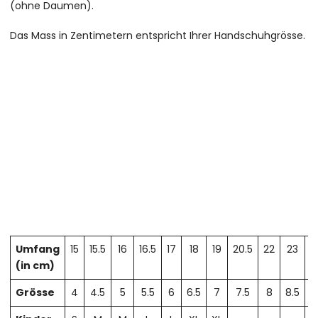
(ohne Daumen).
Das Mass in Zentimetern entspricht Ihrer Handschuhgrösse.
Umfang
15
15.5
16
16.5
17
18
19
20.5
22
23
2
(in cm)
Grösse
4
4.5
5
5.5
6
6.5
7
7.5
8
8.5