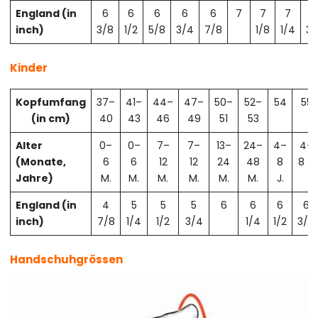
England (in
6
6
6
6
6
7
7
7
7
inch)
3/8
1/2
5/8
3/4
7/8
1/8
1/4
3/
Kinder
Kopfumfang
37–
41–
44–
47–
50–
52–
54
55
(in cm)
40
43
46
49
51
53
Alter
0–
0–
7–
7–
13–
24–
4–
4–
(Monate,
6
6
12
12
24
48
8
8 J.
Jahre)
M.
M.
M.
M.
M.
M.
J.
England (in
4
5
5
5
6
6
6
6
inch)
7/8
1/4
1/2
3/4
1/4
1/2
3/4
Handschuhgrössen