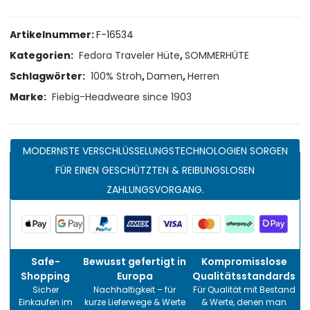
Artikelnummer:
F-16534
Kategorien:
Fedora Traveler Hüte
,
SOMMERHÜTE
Schlagwörter:
100% Stroh
,
Damen
,
Herren
Marke:
Fiebig-Headweare since 1903
MODERNSTE VERSCHLÜSSELUNGSTECHNOLOGIEN SORGEN
FÜR EINEN GESCHÜTZTEN & REIBUNGSLOSEN
ZAHLUNGSVORGANG.
Safe-
Bewusst gefertigt in
Kompromisslose
Shopping
Europa
Qualitätsstandards
Sicher
Nachhaltigkeit – für
Für Qualität mit Bestand
Einkaufen im
kurze Lieferwege & Werte
& Werte, denen man