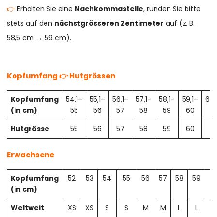
👉
Erhalten Sie eine
Nachkommastelle
, runden Sie bitte
stets auf den
nächstgrösseren Zentimeter
auf (z. B.
58,5 cm → 59 cm).
Kopfumfang 👉 Hutgrössen
Kopfumfang
54,1–
55,1–
56,1–
57,1–
58,1–
59,1–
60,
(in cm)
55
56
57
58
59
60
61
Hutgrösse
55
56
57
58
59
60
61
Erwachsene
Kopfumfang
52
53
54
55
56
57
58
59
6
(in cm)
Weltweit
XS
XS
S
S
M
M
L
L
X