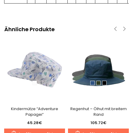
Ähnliche Produkte
Kindermütze “Adventure
Regenhut – Ölhut mit breitem
Papagei”
Rand
45.28
€
105.72
€
Dieses
D