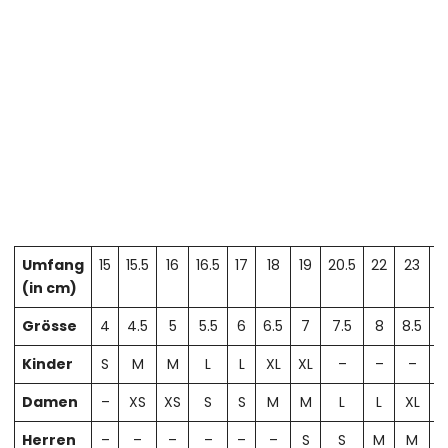
Umfang
15
15.5
16
16.5
17
18
19
20.5
22
23
2
(in cm)
Grösse
4
4.5
5
5.5
6
6.5
7
7.5
8
8.5
Kinder
S
M
M
L
L
XL
XL
–
–
–
Damen
–
XS
XS
S
S
M
M
L
L
XL
X
Herren
–
–
–
–
–
–
S
S
M
M