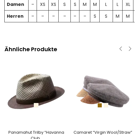
Damen
–
XS
XS
S
S
M
M
L
L
XL
X
Herren
–
–
–
–
–
–
S
S
M
M
Ähnliche Produkte
Panamahut Trilby “Havanna
Camaret “Virgin Wool/Straw”
Club„