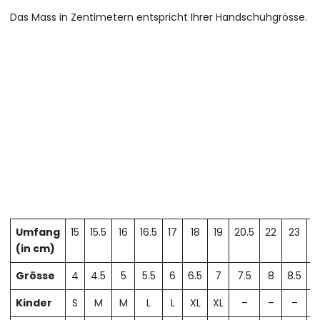
Das Mass in Zentimetern entspricht Ihrer Handschuhgrösse.
Umfang
15
15.5
16
16.5
17
18
19
20.5
22
23
2
(in cm)
Grösse
4
4.5
5
5.5
6
6.5
7
7.5
8
8.5
Kinder
S
M
M
L
L
XL
XL
–
–
–