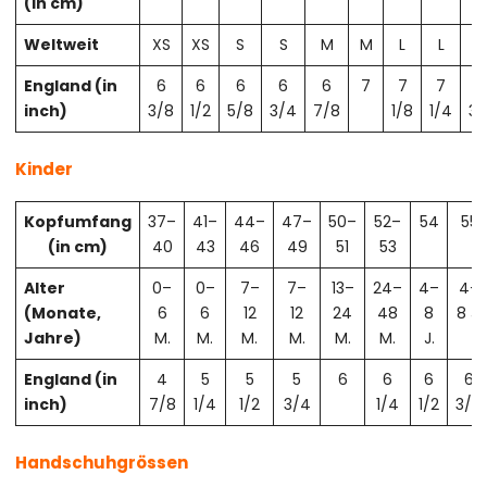
(in cm)
Weltweit
XS
XS
S
S
M
M
L
L
X
England (in
6
6
6
6
6
7
7
7
7
inch)
3/8
1/2
5/8
3/4
7/8
1/8
1/4
3/
Kinder
Kopfumfang
37–
41–
44–
47–
50–
52–
54
55
(in cm)
40
43
46
49
51
53
Alter
0–
0–
7–
7–
13–
24–
4–
4–
(Monate,
6
6
12
12
24
48
8
8 J.
Jahre)
M.
M.
M.
M.
M.
M.
J.
England (in
4
5
5
5
6
6
6
6
inch)
7/8
1/4
1/2
3/4
1/4
1/2
3/4
Handschuhgrössen