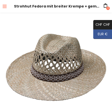
Strohhut Fedora mit breiter Krempe + gemustertem Band
0
CHF CHF
EUR €