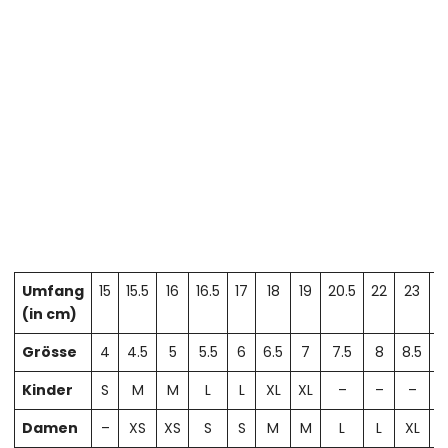
Umfang
15
15.5
16
16.5
17
18
19
20.5
22
23
2
(in cm)
Grösse
4
4.5
5
5.5
6
6.5
7
7.5
8
8.5
Kinder
S
M
M
L
L
XL
XL
–
–
–
Damen
–
XS
XS
S
S
M
M
L
L
XL
X