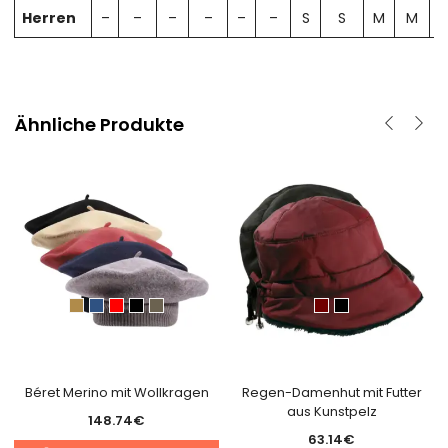
Herren
–
–
–
–
–
–
S
S
M
M
Ähnliche Produkte
Béret Merino mit Wollkragen
Regen-Damenhut mit Futter
aus Kunstpelz
148.74
€
63.14
€