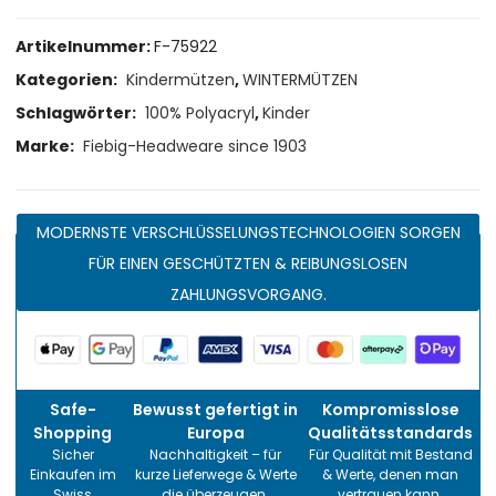
Artikelnummer:
F-75922
Kategorien:
Kindermützen
,
WINTERMÜTZEN
Schlagwörter:
100% Polyacryl
,
Kinder
Marke:
Fiebig-Headweare since 1903
MODERNSTE VERSCHLÜSSELUNGSTECHNOLOGIEN SORGEN
FÜR EINEN GESCHÜTZTEN & REIBUNGSLOSEN
ZAHLUNGSVORGANG.
Safe-
Bewusst gefertigt in
Kompromisslose
Shopping
Europa
Qualitätsstandards
Sicher
Nachhaltigkeit – für
Für Qualität mit Bestand
Einkaufen im
kurze Lieferwege & Werte
& Werte, denen man
Swiss
die überzeugen.
vertrauen kann.