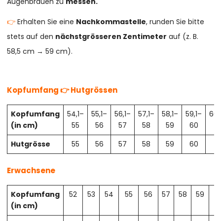
Augenbrauen zu
messen.
👉
Erhalten Sie eine
Nachkommastelle
, runden Sie bitte
stets auf den
nächstgrösseren Zentimeter
auf (z. B.
58,5 cm → 59 cm).
Kopfumfang 👉 Hutgrössen
Kopfumfang
54,1–
55,1–
56,1–
57,1–
58,1–
59,1–
60,
(in cm)
55
56
57
58
59
60
61
Hutgrösse
55
56
57
58
59
60
61
Erwachsene
Kopfumfang
52
53
54
55
56
57
58
59
6
(in cm)