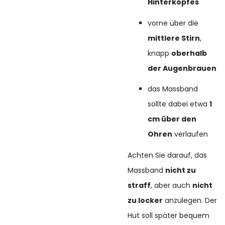
Hinterkopfes
vorne über die
mittlere Stirn
,
knapp
oberhalb
der Augenbrauen
das Massband
sollte dabei etwa
1
cm über den
Ohren
verlaufen
Achten Sie darauf, das
Massband
nicht zu
straff
, aber auch
nicht
zu locker
anzulegen. Der
Hut soll später bequem