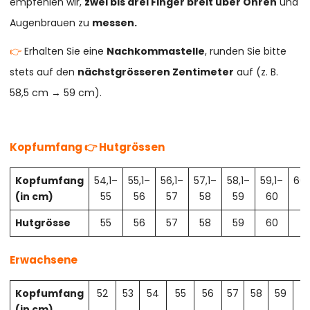
empfehlen wir,
zwei bis drei Finger breit über Ohren
und
Augenbrauen zu
messen.
👉
Erhalten Sie eine
Nachkommastelle
, runden Sie bitte
stets auf den
nächstgrösseren Zentimeter
auf (z. B.
58,5 cm → 59 cm).
Kopfumfang 👉 Hutgrössen
Kopfumfang
54,1–
55,1–
56,1–
57,1–
58,1–
59,1–
60,
(in cm)
55
56
57
58
59
60
61
Hutgrösse
55
56
57
58
59
60
61
Erwachsene
Kopfumfang
52
53
54
55
56
57
58
59
6
(in cm)