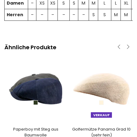
Damen
–
XS
XS
S
S
M
M
L
L
XL
X
Herren
–
–
–
–
–
–
S
S
M
M
Ähnliche Produkte
VERKAUF
Paperboy mit Steg aus
Golfermütze Panama Grad 10
Baumwolle
(sehr fein)