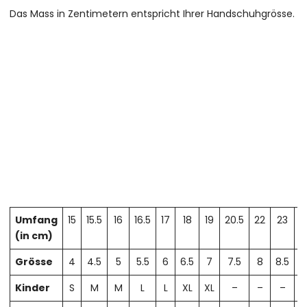
Das Mass in Zentimetern entspricht Ihrer Handschuhgrösse.
Umfang
15
15.5
16
16.5
17
18
19
20.5
22
23
2
(in cm)
Grösse
4
4.5
5
5.5
6
6.5
7
7.5
8
8.5
Kinder
S
M
M
L
L
XL
XL
–
–
–