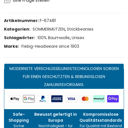
Eine Frage stellen
Artikelnummer:
F-67481
Kategorien:
SOMMERMÜTZEN
,
Strickbeanies
Schlagwörter:
100% Baumwolle
,
Unisex
Marke:
Fiebig-Headweare since 1903
MODERNSTE VERSCHLÜSSELUNGSTECHNOLOGIEN SORGEN
FÜR EINEN GESCHÜTZTEN & REIBUNGSLOSEN
ZAHLUNGSVORGANG.
Safe-
Bewusst gefertigt in
Kompromisslose
Shopping
Europa
Qualitätsstandards
Sicher
Nachhaltigkeit – für
Für Qualität mit Bestand