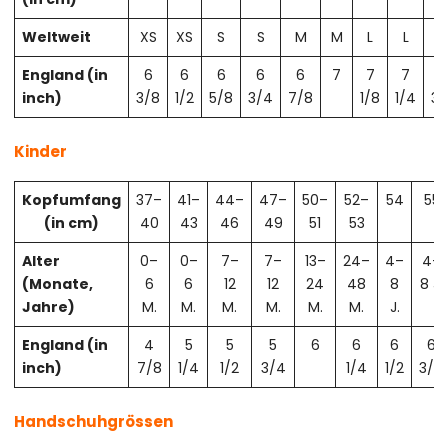
Weltweit
XS
XS
S
S
M
M
L
L
X
England (in
6
6
6
6
6
7
7
7
7
inch)
3/8
1/2
5/8
3/4
7/8
1/8
1/4
3/
Kinder
Kopfumfang
37–
41–
44–
47–
50–
52–
54
55
(in cm)
40
43
46
49
51
53
Alter
0–
0–
7–
7–
13–
24–
4–
4–
(Monate,
6
6
12
12
24
48
8
8 J.
Jahre)
M.
M.
M.
M.
M.
M.
J.
England (in
4
5
5
5
6
6
6
6
inch)
7/8
1/4
1/2
3/4
1/4
1/2
3/4
Handschuhgrössen