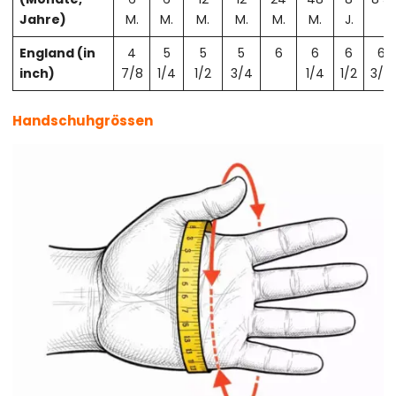
Jahre)
M.
M.
M.
M.
M.
M.
J.
England (in
4
5
5
5
6
6
6
6
inch)
7/8
1/4
1/2
3/4
1/4
1/2
3/4
Handschuhgrössen