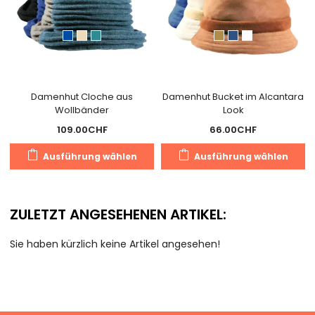
Damenhut Cloche aus
Damenhut Bucket im Alcantara
Wollbänder
Look
109.00
CHF
66.00
CHF
Dieses
D
Ausführung wählen
Ausführung wählen
Produkt
P
weist
we
mehrere
m
ZULETZT ANGESEHENEN ARTIKEL:
Varianten
V
auf.
au
Sie haben kürzlich keine Artikel angesehen!
Die
D
Optionen
O
können
k
auf
a
der
d