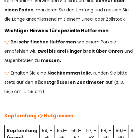
Kein Problem: Verwenden Sie einfach eine
Schnur oder
einen Faden
, markieren Sie den Umfang und messen Sie
die Länge anschliessend mit einem Lineal oder Zollstock.
Wichtiger Hinweis für spezielle Hutformen
👉
B
ei sehr flachen Hutformen
wie einem Porkpie
empfehlen wir,
zwei bis drei Finger breit über Ohren
und
Augenbrauen zu
messen.
👉
Erhalten Sie eine
Nachkommastelle
, runden Sie bitte
stets auf den
nächstgrösseren Zentimeter
auf (z. B.
58,5 cm → 59 cm).
Kopfumfang 👉 Hutgrössen
Kopfumfang
54,1–
55,1–
56,1–
57,1–
58,1–
59,1–
60,
(in cm)
55
56
57
58
59
60
61