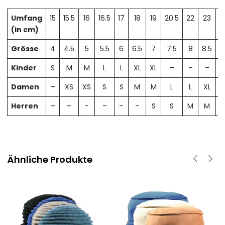
Umfang
15
15.5
16
16.5
17
18
19
20.5
22
23
2
(in cm)
Grösse
4
4.5
5
5.5
6
6.5
7
7.5
8
8.5
Kinder
S
M
M
L
L
XL
XL
–
–
–
Damen
–
XS
XS
S
S
M
M
L
L
XL
X
Herren
–
–
–
–
–
–
S
S
M
M
Ähnliche Produkte