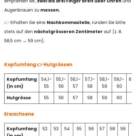
empfehlen wir,
zwei bis drei Finger breit über Ohren
und
Augenbrauen zu
messen.
👉
Erhalten Sie eine
Nachkommastelle
, runden Sie bitte
stets auf den
nächstgrösseren Zentimeter
auf (z. B.
58,5 cm → 59 cm).
Kopfumfang 👉 Hutgrössen
Kopfumfang
54,1–
55,1–
56,1–
57,1–
58,1–
59,1–
60,
(in cm)
55
56
57
58
59
60
61
Hutgrösse
55
56
57
58
59
60
61
Erwachsene
Kopfumfang
52
53
54
55
56
57
58
59
6
(in cm)