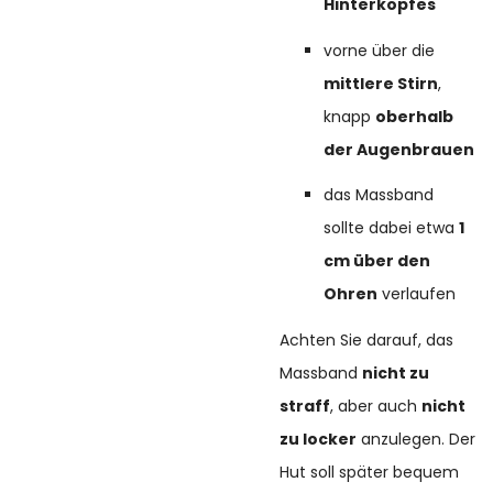
Hinterkopfes
vorne über die
mittlere Stirn
,
knapp
oberhalb
der Augenbrauen
das Massband
sollte dabei etwa
1
cm über den
Ohren
verlaufen
Achten Sie darauf, das
Massband
nicht zu
straff
, aber auch
nicht
zu locker
anzulegen. Der
Hut soll später bequem