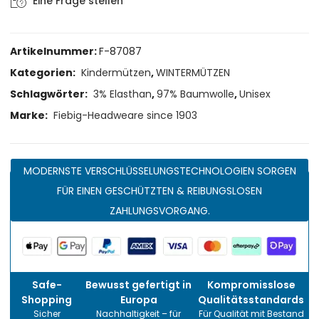
Eine Frage stellen
Artikelnummer:
F-87087
Kategorien:
Kindermützen
,
WINTERMÜTZEN
Schlagwörter:
3% Elasthan
,
97% Baumwolle
,
Unisex
Marke:
Fiebig-Headweare since 1903
MODERNSTE VERSCHLÜSSELUNGSTECHNOLOGIEN SORGEN
FÜR EINEN GESCHÜTZTEN & REIBUNGSLOSEN
ZAHLUNGSVORGANG.
Safe-
Bewusst gefertigt in
Kompromisslose
Shopping
Europa
Qualitätsstandards
Sicher
Nachhaltigkeit – für
Für Qualität mit Bestand