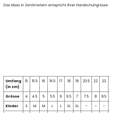
Das Mass in Zentimetern entspricht Ihrer Handschuhgrösse.
Umfang
15
15.5
16
16.5
17
18
19
20.5
22
23
2
(in cm)
Grösse
4
4.5
5
5.5
6
6.5
7
7.5
8
8.5
Kinder
S
M
M
L
L
XL
XL
–
–
–