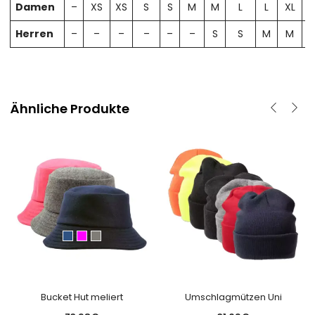
Damen
–
XS
XS
S
S
M
M
L
L
XL
X
Herren
–
–
–
–
–
–
S
S
M
M
Ähnliche Produkte
Bucket Hut meliert
Umschlagmützen Uni