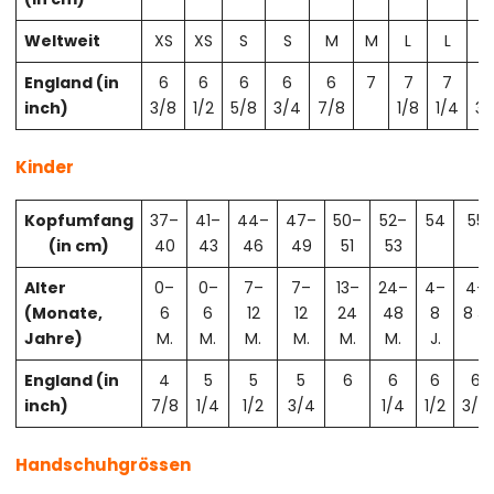
Weltweit
XS
XS
S
S
M
M
L
L
X
England (in
6
6
6
6
6
7
7
7
7
inch)
3/8
1/2
5/8
3/4
7/8
1/8
1/4
3/
Kinder
Kopfumfang
37–
41–
44–
47–
50–
52–
54
55
(in cm)
40
43
46
49
51
53
Alter
0–
0–
7–
7–
13–
24–
4–
4–
(Monate,
6
6
12
12
24
48
8
8 J.
Jahre)
M.
M.
M.
M.
M.
M.
J.
England (in
4
5
5
5
6
6
6
6
inch)
7/8
1/4
1/2
3/4
1/4
1/2
3/4
Handschuhgrössen