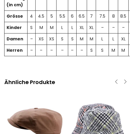
(in cm)
Grösse
4
4.5
5
5.5
6
6.5
7
7.5
8
8.5
Kinder
S
M
M
L
L
XL
XL
–
–
–
Damen
–
XS
XS
S
S
M
M
L
L
XL
X
Herren
–
–
–
–
–
–
S
S
M
M
Ähnliche Produkte