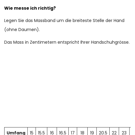
Wie messe ich richtig?
Legen Sie das Massband um die breiteste Stelle der Hand
(ohne Daumen).
Das Mass in Zentimetern entspricht Ihrer Handschuhgrösse.
Umfang
15
15.5
16
16.5
17
18
19
20.5
22
23
2