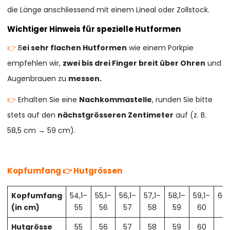
die Länge anschliessend mit einem Lineal oder Zollstock.
Wichtiger Hinweis für spezielle Hutformen
👉
B
ei sehr flachen Hutformen
wie einem Porkpie
empfehlen wir,
zwei bis drei Finger breit über Ohren
und
Augenbrauen zu
messen.
👉
Erhalten Sie eine
Nachkommastelle
, runden Sie bitte
stets auf den
nächstgrösseren Zentimeter
auf (z. B.
58,5 cm → 59 cm).
Kopfumfang 👉 Hutgrössen
Kopfumfang
54,1–
55,1–
56,1–
57,1–
58,1–
59,1–
60,
(in cm)
55
56
57
58
59
60
61
Hutgrösse
55
56
57
58
59
60
61