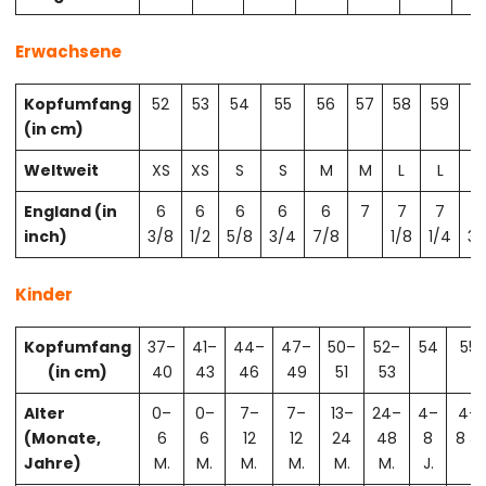
Erwachsene
Kopfumfang
52
53
54
55
56
57
58
59
6
(in cm)
Weltweit
XS
XS
S
S
M
M
L
L
X
England (in
6
6
6
6
6
7
7
7
7
inch)
3/8
1/2
5/8
3/4
7/8
1/8
1/4
3/
Kinder
Kopfumfang
37–
41–
44–
47–
50–
52–
54
55
(in cm)
40
43
46
49
51
53
Alter
0–
0–
7–
7–
13–
24–
4–
4–
(Monate,
6
6
12
12
24
48
8
8 J.
Jahre)
M.
M.
M.
M.
M.
M.
J.