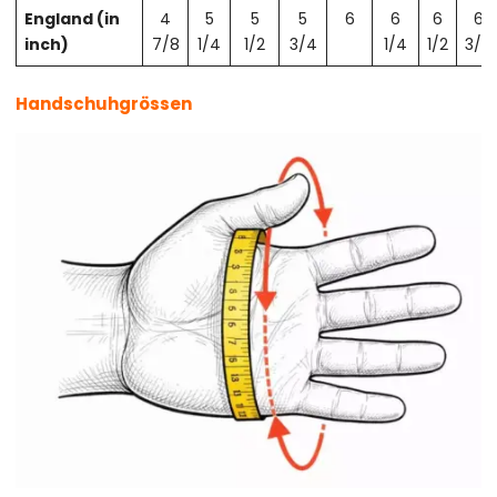
England (in
4
5
5
5
6
6
6
6
inch)
7/8
1/4
1/2
3/4
1/4
1/2
3/4
Handschuhgrössen