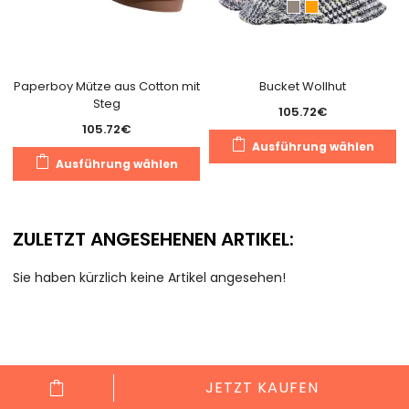
Paperboy Mütze aus Cotton mit
Bucket Wollhut
Steg
105.72
€
105.72
€
D
Ausführung wählen
Dieses
P
Ausführung wählen
Produkt
we
weist
m
mehrere
V
ZULETZT ANGESEHENEN ARTIKEL:
Varianten
au
auf.
D
Sie haben kürzlich keine Artikel angesehen!
Die
O
Optionen
k
können
a
auf
d
der
Pr
JETZT KAUFEN
Produktseite
g
Cookie Consent mit Real Cookie Banner
gewählt