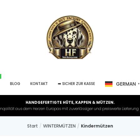
GERMAN
P
BLOG
KONTAKT
➡️ SICHER ZUR KASSE
HANDGEFERTIGTE HÜTE, KAPPEN & MÜTZEN.
nqalität aus dem Herzen Europas mit zuverlässiger und preiswerte Lieferung in 
Start
WINTERMÜTZEN
Kindermützen