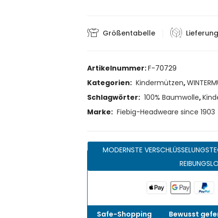
Größentabelle
Lieferun
Artikelnummer:
F-70729
Kategorien:
Kindermützen
,
WINTERM
Schlagwörter:
100% Baumwolle
,
Kind
Marke:
Fiebig-Headweare since 1903
MODERNSTE VERSCHLÜSSELUNGSTE
REIBUNGSL
Safe-Shopping
Bewusst gefer