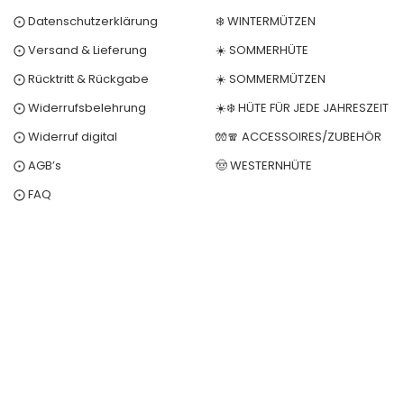
⨀ Datenschutzerklärung
❄️ WINTERMÜTZEN
⨀ Versand & Lieferung
☀️ SOMMERHÜTE
⨀ Rücktritt & Rückgabe
☀️ SOMMERMÜTZEN
⨀ Widerrufsbelehrung
☀️❄️ HÜTE FÜR JEDE JAHRESZEIT
⨀ Widerruf digital
🧤🧣 ACCESSOIRES/ZUBEHÖR
⨀ AGB’s
🤠 WESTERNHÜTE
⨀ FAQ