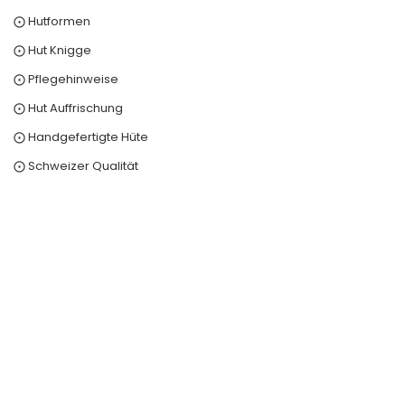
⨀ Hutformen
⨀ Hut Knigge
⨀ Pflegehinweise
⨀ Hut Auffrischung
⨀ Handgefertigte Hüte
⨀ Schweizer Qualität
0