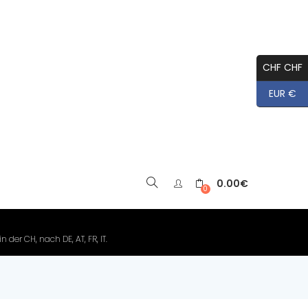
CHF CHF
EUR €
0.00
€
▼
0
der CH, nach DE, AT, FR, IT.