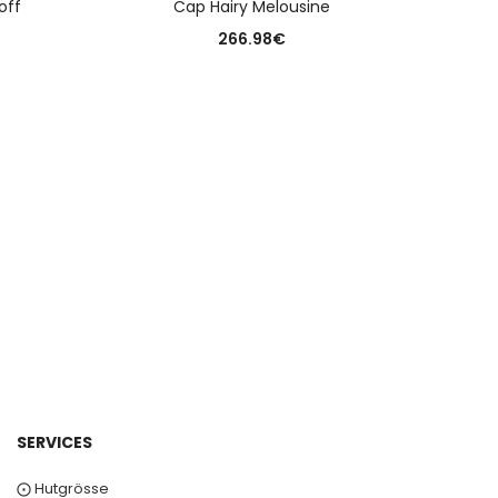
off
Cap Hairy Melousine
Damen
266.98
€
SERVICES
⨀ Hutgrösse