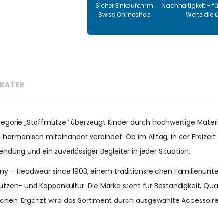
Sicher Einkaufen im
Nachhaltigkeit – fü
Swiss Onlineshop
Werte die 
RATER
ategorie „Stoffmütze“ überzeugt Kinder durch hochwertige Materi
il harmonisch miteinander verbindet. Ob im Alltag, in der Freize
endung und ein zuverlässiger Begleiter in jeder Situation.
many – Headwear since 1903, einem traditionsreichen Familienun
ützen- und Kappenkultur. Die Marke steht für Beständigkeit, Qu
chen. Ergänzt wird das Sortiment durch ausgewählte Accessoir