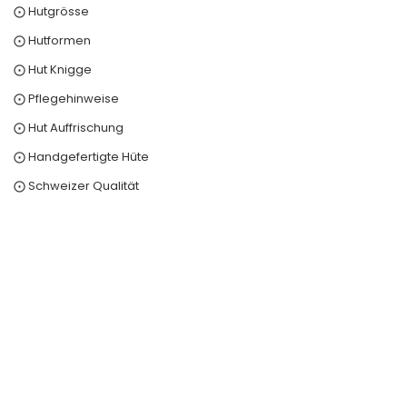
⨀ Hutgrösse
⨀ Hutformen
⨀ Hut Knigge
⨀ Pflegehinweise
⨀ Hut Auffrischung
⨀ Handgefertigte Hüte
⨀ Schweizer Qualität
0