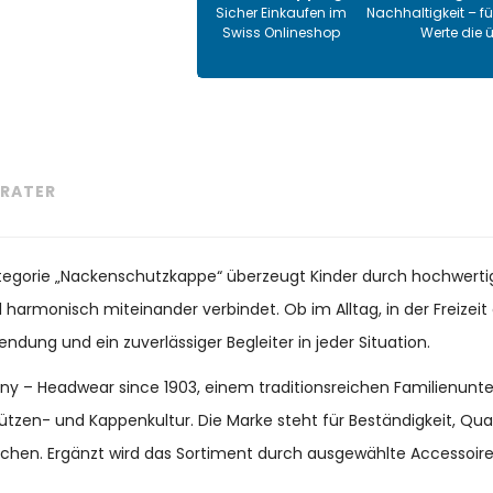
Sicher Einkaufen im
Nachhaltigkeit – fü
Swiss Onlineshop
Werte die 
RATER
Kategorie „Nackenschutzkappe“ überzeugt Kinder durch hochwertig
il harmonisch miteinander verbindet. Ob im Alltag, in der Freize
endung und ein zuverlässiger Begleiter in jeder Situation.
many – Headwear since 1903, einem traditionsreichen Familienun
ützen- und Kappenkultur. Die Marke steht für Beständigkeit, Qu
chen. Ergänzt wird das Sortiment durch ausgewählte Accessoir