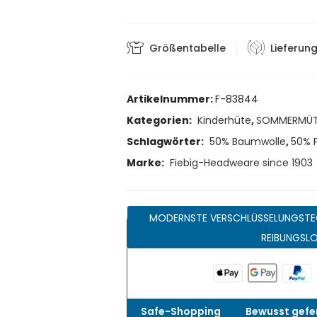
Größentabelle
Lieferun
Artikelnummer:
F-83844
Kategorien:
Kinderhüte
,
SOMMERMÜT
Schlagwörter:
50% Baumwolle
,
50% P
Marke:
Fiebig-Headweare since 1903
MODERNSTE VERSCHLÜSSELUNGSTE
REIBUNGSL
Safe-Shopping
Bewusst gefer