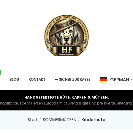
GERMAN
P
BLOG
KONTAKT
➡️ SICHER ZUR KASSE
HANDGEFERTIGTE HÜTE, KAPPEN & MÜTZEN.
nqalität aus dem Herzen Europas mit zuverlässiger und preiswerte Lieferung in 
Start
SOMMERMÜTZEN
Kinderhüte