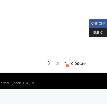
CHF CHF
EUR €
0.00
CHF
▼
0
der CH, nach DE, AT, FR, IT.