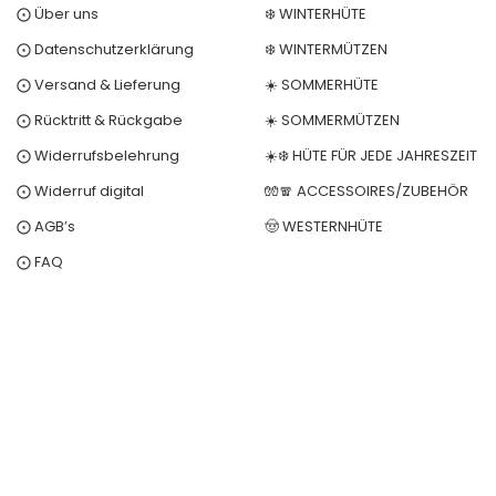
⨀ Über uns
❄️ WINTERHÜTE
⨀ Datenschutzerklärung
❄️ WINTERMÜTZEN
⨀ Versand & Lieferung
☀️ SOMMERHÜTE
⨀ Rücktritt & Rückgabe
☀️ SOMMERMÜTZEN
⨀ Widerrufsbelehrung
☀️❄️ HÜTE FÜR JEDE JAHRESZEIT
⨀ Widerruf digital
🧤🧣 ACCESSOIRES/ZUBEHÖR
⨀ AGB’s
🤠 WESTERNHÜTE
⨀ FAQ