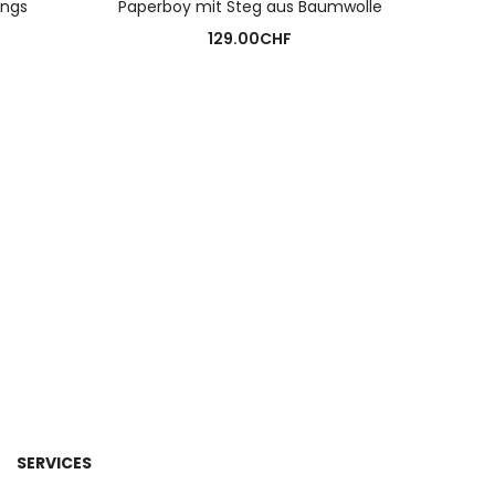
ings
Paperboy mit Steg aus Baumwolle
Camar
129.00
CHF
SERVICES