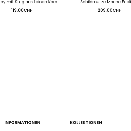
oy mit Steg aus Leinen Karo
Schildmütze Marine Feel
119.00
CHF
289.00
CHF
INFORMATIONEN
KOLLEKTIONEN