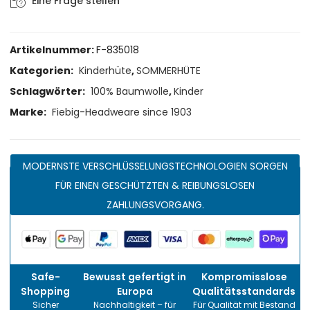
Eine Frage stellen
Artikelnummer:
F-835018
Kategorien:
Kinderhüte
,
SOMMERHÜTE
Schlagwörter:
100% Baumwolle
,
Kinder
Marke:
Fiebig-Headweare since 1903
MODERNSTE VERSCHLÜSSELUNGSTECHNOLOGIEN SORGEN
FÜR EINEN GESCHÜTZTEN & REIBUNGSLOSEN
ZAHLUNGSVORGANG.
Safe-
Bewusst gefertigt in
Kompromisslose
Shopping
Europa
Qualitätsstandards
Sicher
Nachhaltigkeit – für
Für Qualität mit Bestand