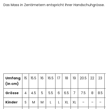
Das Mass in Zentimetern entspricht Ihrer Handschuhgrösse.
Umfang
15
15.5
16
16.5
17
18
19
20.5
22
23
2
(in cm)
Grösse
4
4.5
5
5.5
6
6.5
7
7.5
8
8.5
Kinder
S
M
M
L
L
XL
XL
–
–
–