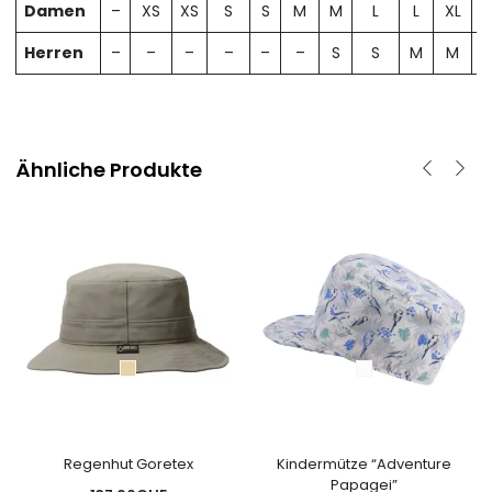
Damen
–
XS
XS
S
S
M
M
L
L
XL
X
Herren
–
–
–
–
–
–
S
S
M
M
Ähnliche Produkte
Regenhut Goretex
Kindermütze “Adventure
Papagei”