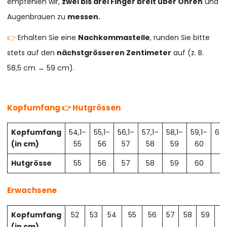
empfehlen wir,
zwei bis drei Finger breit über Ohren
und
Augenbrauen zu
messen.
👉
Erhalten Sie eine
Nachkommastelle
, runden Sie bitte
stets auf den
nächstgrösseren Zentimeter
auf (z. B.
58,5 cm → 59 cm).
Kopfumfang 👉 Hutgrössen
Kopfumfang
54,1–
55,1–
56,1–
57,1–
58,1–
59,1–
60,
(in cm)
55
56
57
58
59
60
61
Hutgrösse
55
56
57
58
59
60
61
Erwachsene
Kopfumfang
52
53
54
55
56
57
58
59
6
(in cm)