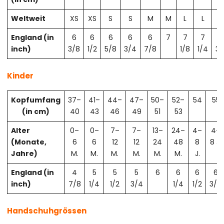
Weltweit
XS
XS
S
S
M
M
L
L
X
England (in
6
6
6
6
6
7
7
7
7
inch)
3/8
1/2
5/8
3/4
7/8
1/8
1/4
3/
Kinder
Kopfumfang
37–
41–
44–
47–
50–
52–
54
55
(in cm)
40
43
46
49
51
53
Alter
0–
0–
7–
7–
13–
24–
4–
4–
(Monate,
6
6
12
12
24
48
8
8 J.
Jahre)
M.
M.
M.
M.
M.
M.
J.
England (in
4
5
5
5
6
6
6
6
inch)
7/8
1/4
1/2
3/4
1/4
1/2
3/4
Handschuhgrössen