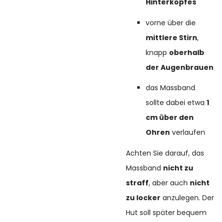
Hinterkopfes
vorne über die
mittlere Stirn
,
knapp
oberhalb
der Augenbrauen
das Massband
sollte dabei etwa
1
cm über den
Ohren
verlaufen
Achten Sie darauf, das
Massband
nicht zu
straff
, aber auch
nicht
zu locker
anzulegen. Der
Hut soll später bequem