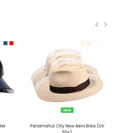
NEW
N
AUSFÜHRUNG WÄHLEN
ter
Panamahut City New Aera Brisa (UV
Cam
50+)