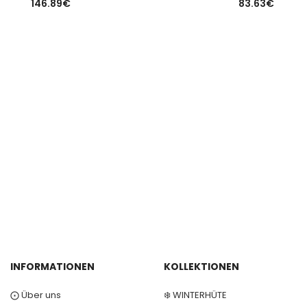
146.89
€
83.63
€
INFORMATIONEN
KOLLEKTIONEN
⨀ Über uns
❄️ WINTERHÜTE