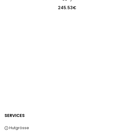
245.53
€
0
SERVICES
⨀ Hutgrösse