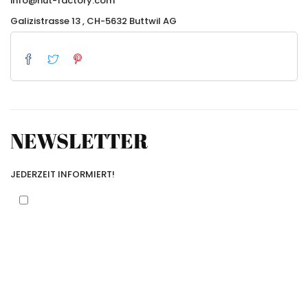
info@hut-factory.com
Galizistrasse 13 , CH-5632 Buttwil AG
NEWSLETTER
JEDERZEIT INFORMIERT!
Mit dem Anklicken des Kontrollkästchens und der
Angabe Ihrer E-Mail-Adresse akzeptieren Sie unsere
Datenschutzbestimmungen.