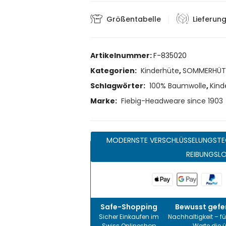
Größentabelle
Lieferun
Artikelnummer:
F-835020
Kategorien:
Kinderhüte
,
SOMMERHÜT
Schlagwörter:
100% Baumwolle
,
Kind
Marke:
Fiebig-Headweare since 1903
MODERNSTE VERSCHLÜSSELUNGSTE
REIBUNGSL
Safe-Shopping
Bewusst gefer
Sicher Einkaufen im
Nachhaltigkeit – fü
Swiss Onlineshop
Werte die 