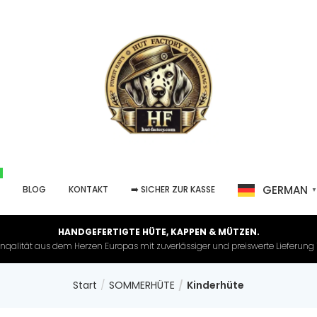
GERMAN
P
BLOG
KONTAKT
➡️ SICHER ZUR KASSE
HANDGEFERTIGTE HÜTE, KAPPEN & MÜTZEN.
nqalität aus dem Herzen Europas mit zuverlässiger und preiswerte Lieferung in 
Start
SOMMERHÜTE
Kinderhüte