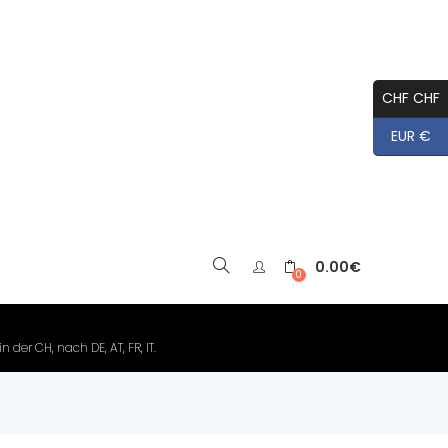
CHF CHF
EUR €
0.00
€
▼
0
der CH, nach DE, AT, FR, IT.