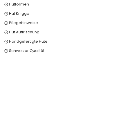
⨀ Hutformen
⨀ Hut Knigge
⨀ Pflegehinweise
⨀ Hut Auffrischung
⨀ Handgefertigte Hüte
⨀ Schweizer Qualität