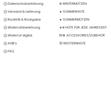
⨀ Datenschutzerklärung
❄️ WINTERMÜTZEN
⨀ Versand & Lieferung
☀️ SOMMERHÜTE
⨀ Rücktritt & Rückgabe
☀️ SOMMERMÜTZEN
⨀ Widerrufsbelehrung
☀️❄️ HÜTE FÜR JEDE JAHRESZEIT
⨀ Widerruf digital
🧤🧣 ACCESSOIRES/ZUBEHÖR
⨀ AGB’s
🤠 WESTERNHÜTE
⨀ FAQ