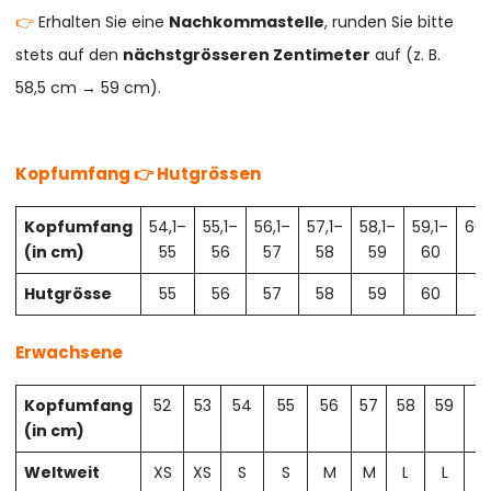
👉
Erhalten Sie eine
Nachkommastelle
, runden Sie bitte
stets auf den
nächstgrösseren Zentimeter
auf (z. B.
58,5 cm → 59 cm).
Kopfumfang 👉 Hutgrössen
Kopfumfang
54,1–
55,1–
56,1–
57,1–
58,1–
59,1–
60,
(in cm)
55
56
57
58
59
60
61
Hutgrösse
55
56
57
58
59
60
61
Erwachsene
Kopfumfang
52
53
54
55
56
57
58
59
6
(in cm)
Weltweit
XS
XS
S
S
M
M
L
L
X