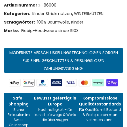
Artikelnummer:
F-86000
Kategorien:
Kinder Strickmützen
,
WINTERMÜTZEN
Schlagwörter:
100% Baumwolle
,
Kinder
Marke:
Fiebig-Headweare since 1903
MODERNSTE VERSCHLÜSSELUNGSTECHNOLOGIEN SORGEN
FÜR EINEN GESCHÜTZTEN & REIBUNGSLOSEN
ZAHLUNGSVORGANG.
Safe-
Bewusst gefertigt in
Kompromisslose
Shopping
Europa
Qualitätsstandards
Sicher
Nachhaltigkeit – für
Für Qualität mit Bestand
Einkaufen im
kurze Lieferwege & Werte
& Werte, denen man
Swiss
die überzeugen.
vertrauen kann.
Onlineshop