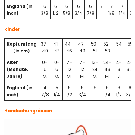
England (in
6
6
6
6
6
7
7
7
7
inch)
3/8
1/2
5/8
3/4
7/8
1/8
1/4
3/
Kinder
Kopfumfang
37–
41–
44–
47–
50–
52–
54
55
(in cm)
40
43
46
49
51
53
Alter
0–
0–
7–
7–
13–
24–
4–
4–
(Monate,
6
6
12
12
24
48
8
8 J.
Jahre)
M.
M.
M.
M.
M.
M.
J.
England (in
4
5
5
5
6
6
6
6
inch)
7/8
1/4
1/2
3/4
1/4
1/2
3/4
Handschuhgrössen