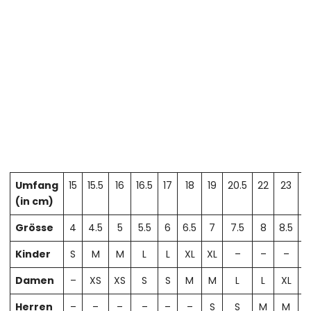
Umfang
15
15.5
16
16.5
17
18
19
20.5
22
23
2
(in cm)
Grösse
4
4.5
5
5.5
6
6.5
7
7.5
8
8.5
Kinder
S
M
M
L
L
XL
XL
–
–
–
Damen
–
XS
XS
S
S
M
M
L
L
XL
X
Herren
–
–
–
–
–
–
S
S
M
M