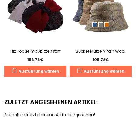
Filz Toque mit Spitzenstoff
Bucket Mütze Virgin Wool
153.78
€
105.72
€
Dieses
D
Ausführung wählen
Ausführung wählen
Produkt
P
weist
we
mehrere
m
Varianten
V
ZULETZT ANGESEHENEN ARTIKEL:
auf.
au
Die
D
Sie haben kürzlich keine Artikel angesehen!
Optionen
O
können
k
auf
a