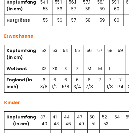
Kopfumfang
54,1–
55,1–
56,1–
57,1–
58,1–
59,1–
60,
(in cm)
55
56
57
58
59
60
61
Hutgrösse
55
56
57
58
59
60
61
Erwachsene
Kopfumfang
52
53
54
55
56
57
58
59
6
(in cm)
Weltweit
XS
XS
S
S
M
M
L
L
X
England (in
6
6
6
6
6
7
7
7
7
inch)
3/8
1/2
5/8
3/4
7/8
1/8
1/4
3/
Kinder
Kopfumfang
37–
41–
44–
47–
50–
52–
54
55
(in cm)
40
43
46
49
51
53