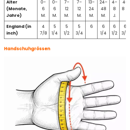
Alter
0–
0–
7–
7–
13–
24–
4–
4–
(Monate,
6
6
12
12
24
48
8
8 J.
Jahre)
M.
M.
M.
M.
M.
M.
J.
England (in
4
5
5
5
6
6
6
6
inch)
7/8
1/4
1/2
3/4
1/4
1/2
3/4
Handschuhgrössen