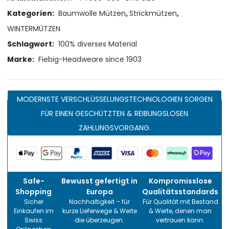
Kategorien:
Baumwolle Mützen
,
Strickmützen
,
WINTERMÜTZEN
Schlagwort:
100% diverses Material
Marke:
Fiebig-Headweare since 1903
MODERNSTE VERSCHLÜSSELUNGSTECHNOLOGIEN SORGEN
FÜR EINEN GESCHÜTZTEN & REIBUNGSLOSEN
ZAHLUNGSVORGANG.
Safe-
Bewusst gefertigt in
Kompromisslose
Shopping
Europa
Qualitätsstandards
Sicher
Nachhaltigkeit – für
Für Qualität mit Bestand
Einkaufen im
kurze Lieferwege & Werte
& Werte, denen man
Swiss
die überzeugen.
vertrauen kann.