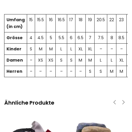
Umfang
15
15.5
16
16.5
17
18
19
20.5
22
23
2
(in cm)
Grösse
4
4.5
5
5.5
6
6.5
7
7.5
8
8.5
Kinder
S
M
M
L
L
XL
XL
–
–
–
Damen
–
XS
XS
S
S
M
M
L
L
XL
X
Herren
–
–
–
–
–
–
S
S
M
M
Ähnliche Produkte