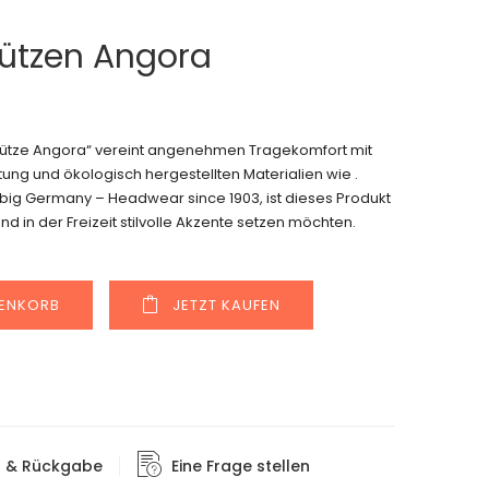
mützen Angora
kmütze Angora“ vereint angenehmen Tragekomfort mit
ung und ökologisch hergestellten Materialien wie .
iebig Germany – Headwear since 1903, ist dieses Produkt
nd in der Freizeit stilvolle Akzente setzen möchten.
Alternative:
RENKORB
JETZT KAUFEN
g & Rückgabe
Eine Frage stellen