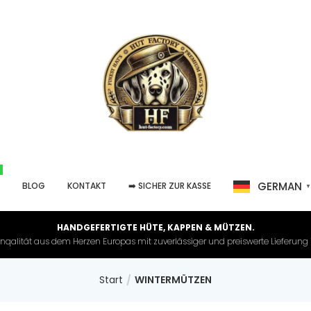
GERMAN
P
BLOG
KONTAKT
➡️ SICHER ZUR KASSE
HANDGEFERTIGTE HÜTE, KAPPEN & MÜTZEN.
nqalität aus dem Herzen Europas mit zuverlässiger und preiswerte Lieferung in 
Start
WINTERMÜTZEN