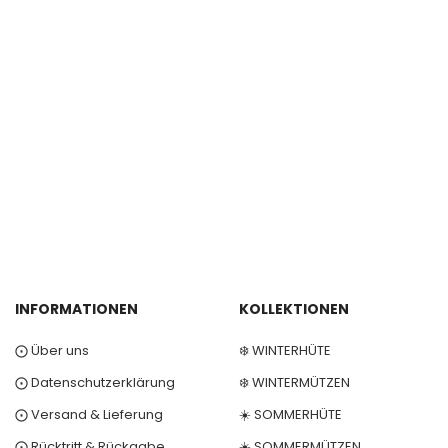
INFORMATIONEN
KOLLEKTIONEN
⨀ Über uns
❄️ WINTERHÜTE
⨀ Datenschutzerklärung
❄️ WINTERMÜTZEN
⨀ Versand & Lieferung
☀️ SOMMERHÜTE
⨀ Rücktritt & Rückgabe
☀️ SOMMERMÜTZEN