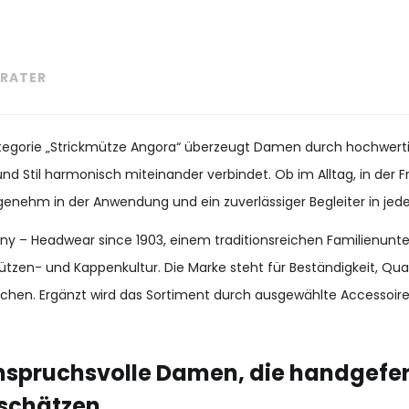
RATER
Kategorie „Strickmütze Angora“ überzeugt Damen durch hochwerti
nd Stil harmonisch miteinander verbindet. Ob im Alltag, in der Fr
ngenehm in der Anwendung und ein zuverlässiger Begleiter in jeder
many – Headwear since 1903, einem traditionsreichen Familienun
ützen- und Kappenkultur. Die Marke steht für Beständigkeit, Qu
chen. Ergänzt wird das Sortiment durch ausgewählte Accessoir
nspruchsvolle Damen, die handgefer
schätzen.