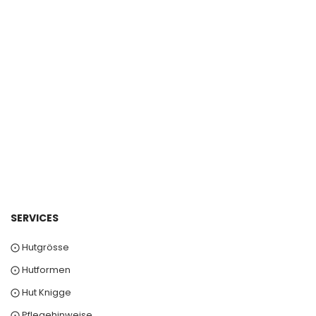
SERVICES
⨀ Hutgrösse
⨀ Hutformen
⨀ Hut Knigge
⨀ Pflegehinweise