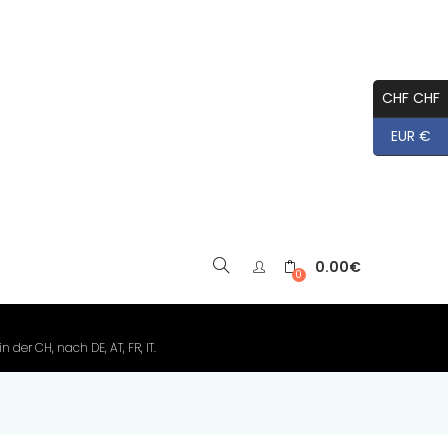
CHF CHF
EUR €
0.00
€
▼
0
der CH, nach DE, AT, FR, IT.