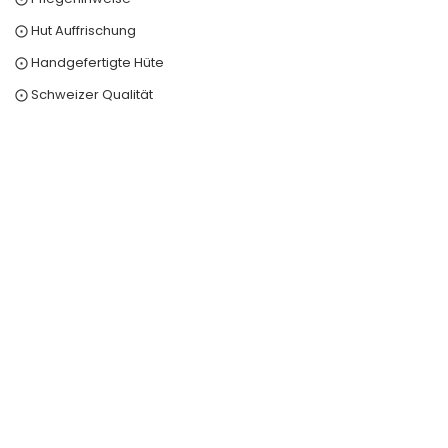
⨀ Hut Auffrischung
⨀ Handgefertigte Hüte
⨀ Schweizer Qualität
0