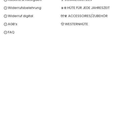
⨀ Widerrufsbelehrung
☀️❄️ HÜTE FÜR JEDE JAHRESZEIT
⨀ Widerruf digital
🧤🧣 ACCESSOIRES/ZUBEHÖR
⨀ AGB’s
🤠 WESTERNHÜTE
⨀ FAQ