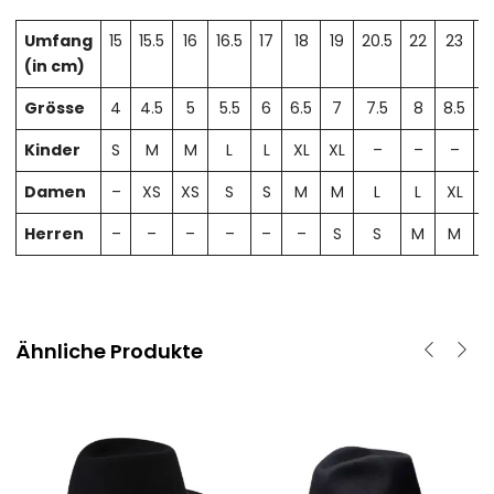
Umfang
15
15.5
16
16.5
17
18
19
20.5
22
23
2
(in cm)
Grösse
4
4.5
5
5.5
6
6.5
7
7.5
8
8.5
Kinder
S
M
M
L
L
XL
XL
–
–
–
Damen
–
XS
XS
S
S
M
M
L
L
XL
X
Herren
–
–
–
–
–
–
S
S
M
M
Ähnliche Produkte