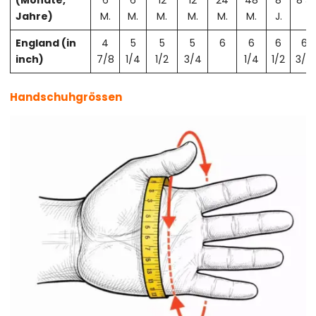
(Monate,
6
6
12
12
24
48
8
8 J.
Jahre)
M.
M.
M.
M.
M.
M.
J.
England (in
4
5
5
5
6
6
6
6
inch)
7/8
1/4
1/2
3/4
1/4
1/2
3/4
Handschuhgrössen