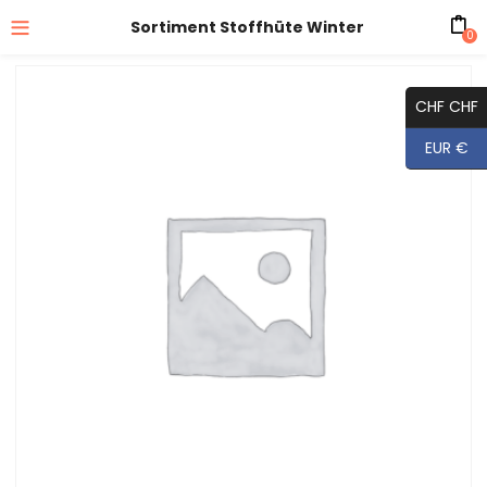
Sortiment Stoffhüte Winter
0
CHF CHF
EUR €