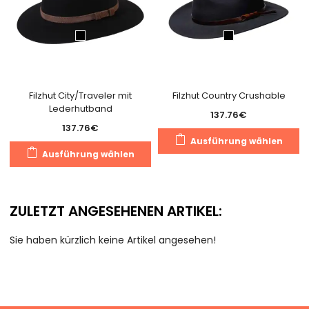
Filzhut City/Traveler mit
Filzhut Country Crushable
Lederhutband
137.76
€
137.76
€
D
Ausführung wählen
Dieses
P
Ausführung wählen
Produkt
we
weist
m
mehrere
V
ZULETZT ANGESEHENEN ARTIKEL:
Varianten
au
auf.
D
Sie haben kürzlich keine Artikel angesehen!
Die
O
Optionen
k
können
a
auf
d
der