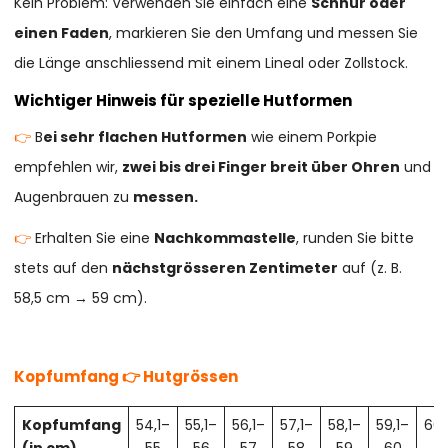
Kein Problem: Verwenden Sie einfach eine
Schnur oder
einen Faden
, markieren Sie den Umfang und messen Sie
die Länge anschliessend mit einem Lineal oder Zollstock.
Wichtiger Hinweis für spezielle Hutformen
👉
B
ei sehr flachen Hutformen
wie einem Porkpie
empfehlen wir,
zwei bis drei Finger breit über Ohren
und
Augenbrauen zu
messen.
👉
Erhalten Sie eine
Nachkommastelle
, runden Sie bitte
stets auf den
nächstgrösseren Zentimeter
auf (z. B.
58,5 cm → 59 cm).
Kopfumfang 👉 Hutgrössen
Kopfumfang
54,1–
55,1–
56,1–
57,1–
58,1–
59,1–
60,