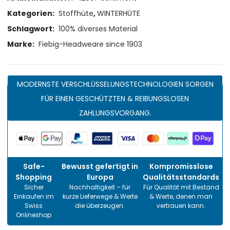
Kategorien:
Stoffhüte
,
WINTERHÜTE
Schlagwort:
100% diverses Material
Marke:
Fiebig-Headweare since 1903
MODERNSTE VERSCHLÜSSELUNGSTECHNOLOGIEN SORGEN
FÜR EINEN GESCHÜTZTEN & REIBUNGSLOSEN
ZAHLUNGSVORGANG.
Safe-
Bewusst gefertigt in
Kompromisslose
Shopping
Europa
Qualitätsstandards
Sicher
Nachhaltigkeit – für
Für Qualität mit Bestand
Einkaufen im
kurze Lieferwege & Werte
& Werte, denen man
Swiss
die überzeugen.
vertrauen kann.
Onlineshop