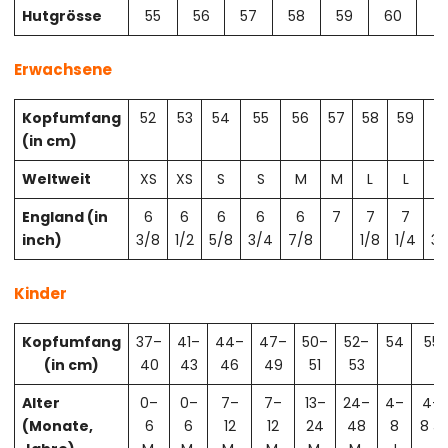
Hutgrösse
55
56
57
58
59
60
61
Erwachsene
Kopfumfang
52
53
54
55
56
57
58
59
6
(in cm)
Weltweit
XS
XS
S
S
M
M
L
L
X
England (in
6
6
6
6
6
7
7
7
7
inch)
3/8
1/2
5/8
3/4
7/8
1/8
1/4
3/
Kinder
Kopfumfang
37–
41–
44–
47–
50–
52–
54
55
(in cm)
40
43
46
49
51
53
Alter
0–
0–
7–
7–
13–
24–
4–
4–
(Monate,
6
6
12
12
24
48
8
8 J.