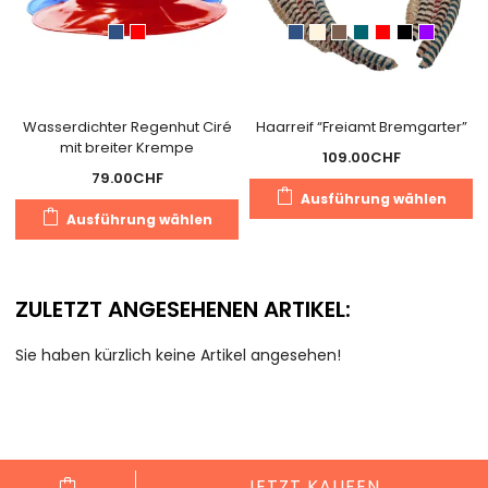
Wasserdichter Regenhut Ciré
Haarreif “Freiamt Bremgarter”
mit breiter Krempe
109.00
CHF
79.00
CHF
D
Ausführung wählen
Dieses
P
Ausführung wählen
Produkt
we
weist
m
mehrere
V
ZULETZT ANGESEHENEN ARTIKEL:
Varianten
au
auf.
D
Sie haben kürzlich keine Artikel angesehen!
Die
O
Optionen
k
können
a
auf
d
der
Pr
JETZT KAUFEN
Produktseite