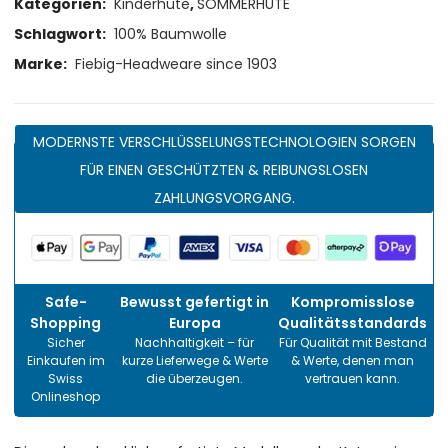
Kategorien:
Kinderhüte
,
SOMMERHÜTE
Schlagwort:
100% Baumwolle
Marke:
Fiebig-Headweare since 1903
MODERNSTE VERSCHLÜSSELUNGSTECHNOLOGIEN SORGEN
FÜR EINEN GESCHÜTZTEN & REIBUNGSLOSEN
ZAHLUNGSVORGANG.
Safe-
Bewusst gefertigt in
Kompromisslose
Shopping
Europa
Qualitätsstandards
Sicher
Nachhaltigkeit – für
Für Qualität mit Bestand
Einkaufen im
kurze Lieferwege & Werte
& Werte, denen man
Swiss
die überzeugen.
vertrauen kann.
Onlineshop