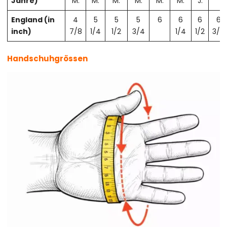
Jahre)
M.
M.
M.
M.
M.
M.
J.
England (in
4
5
5
5
6
6
6
6
inch)
7/8
1/4
1/2
3/4
1/4
1/2
3/4
Handschuhgrössen