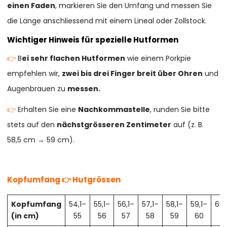
einen Faden
, markieren Sie den Umfang und messen Sie
die Länge anschliessend mit einem Lineal oder Zollstock.
Wichtiger Hinweis für spezielle Hutformen
👉
B
ei sehr flachen Hutformen
wie einem Porkpie
empfehlen wir,
zwei bis drei Finger breit über Ohren
und
Augenbrauen zu
messen.
👉
Erhalten Sie eine
Nachkommastelle
, runden Sie bitte
stets auf den
nächstgrösseren Zentimeter
auf (z. B.
58,5 cm → 59 cm).
Kopfumfang 👉 Hutgrössen
Kopfumfang
54,1–
55,1–
56,1–
57,1–
58,1–
59,1–
60,
(in cm)
55
56
57
58
59
60
61