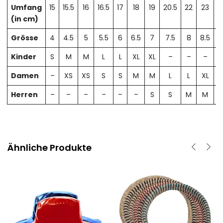
Umfang
15
15.5
16
16.5
17
18
19
20.5
22
23
2
(in cm)
Grösse
4
4.5
5
5.5
6
6.5
7
7.5
8
8.5
Kinder
S
M
M
L
L
XL
XL
–
–
–
Damen
–
XS
XS
S
S
M
M
L
L
XL
X
Herren
–
–
–
–
–
–
S
S
M
M
Ähnliche Produkte