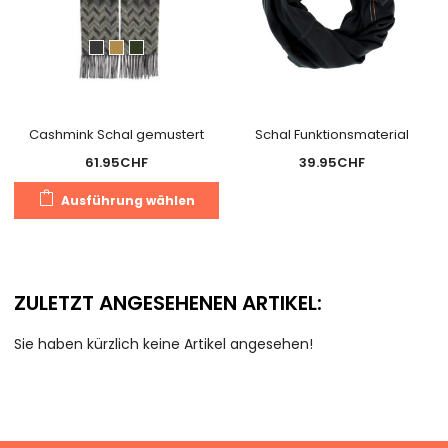
Cashmink Schal gemustert
Schal Funktionsmaterial
61.95
CHF
39.95
CHF
Dieses
Ausführung wählen
Produkt
weist
mehrere
Varianten
ZULETZT ANGESEHENEN ARTIKEL:
auf.
Die
Sie haben kürzlich keine Artikel angesehen!
Optionen
können
auf
der
Produktseite