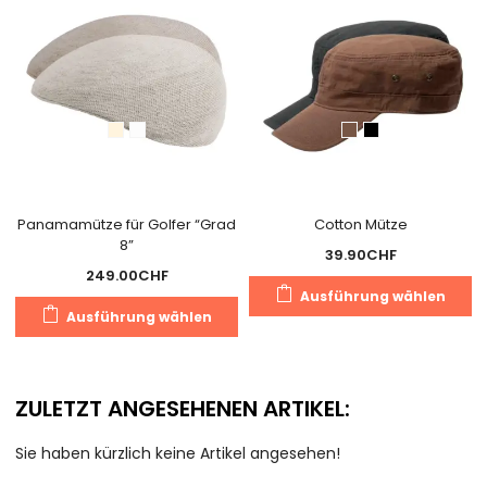
Optionen
O
können
k
auf
a
der
d
Produktseite
Pr
gewählt
g
werden
w
Panamamütze für Golfer “Grad
Cotton Mütze
8”
39.90
CHF
249.00
CHF
D
Ausführung wählen
Dieses
P
Ausführung wählen
Produkt
we
weist
m
mehrere
V
ZULETZT ANGESEHENEN ARTIKEL:
Varianten
au
auf.
D
Sie haben kürzlich keine Artikel angesehen!
Die
O
Optionen