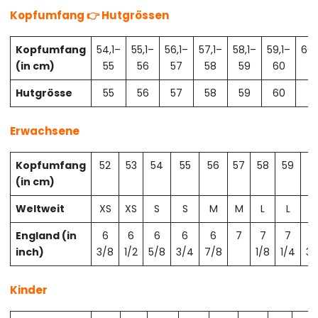
Kopfumfang 👉 Hutgrössen
Kopfumfang
54,1–
55,1–
56,1–
57,1–
58,1–
59,1–
60,
(in cm)
55
56
57
58
59
60
61
Hutgrösse
55
56
57
58
59
60
61
Erwachsene
Kopfumfang
52
53
54
55
56
57
58
59
6
(in cm)
Weltweit
XS
XS
S
S
M
M
L
L
X
England (in
6
6
6
6
6
7
7
7
7
inch)
3/8
1/2
5/8
3/4
7/8
1/8
1/4
3/
Kinder