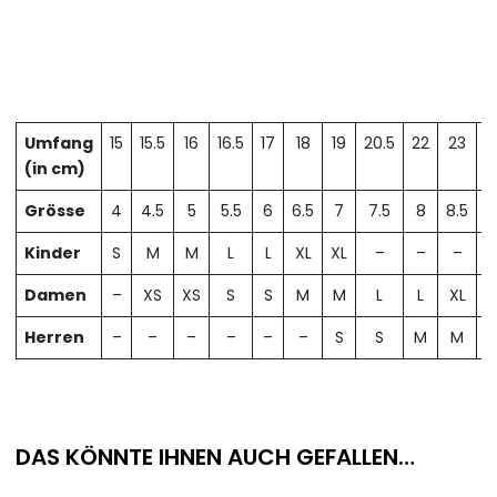
Umfang
15
15.5
16
16.5
17
18
19
20.5
22
23
2
(in cm)
Grösse
4
4.5
5
5.5
6
6.5
7
7.5
8
8.5
Kinder
S
M
M
L
L
XL
XL
–
–
–
Damen
–
XS
XS
S
S
M
M
L
L
XL
X
Herren
–
–
–
–
–
–
S
S
M
M
DAS KÖNNTE IHNEN AUCH GEFALLEN…