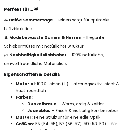
Perfekt für… 🌟
☀️
Heiße Sommertage
– Leinen sorgt für optimale
Luftzirkulation.
🎩
Modebewusste Damen & Herren
– Elegante
Schiebermütze mit natürlicher Struktur.
🌿
Nachhaltigkeitsliebhaber
– 100% natürliche,
umweltfreundliche Materialien.
Eigenschaften & Details
Material:
100% Leinen (LI) – atmungsaktiv, leicht &
hautfreundlich
Farben:
Dunkelbraun
– Warm, erdig & zeitlos
Jeansblau
– Frisch & vielseitig kombinierbar
Muster:
Feine Struktur für eine edle Optik
Größen:
55 (54-55), 57 (56-57), 59 (58-59) – für