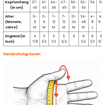
Kopfumfang
37–
41–
44–
47–
50–
52–
54
55
(in cm)
40
43
46
49
51
53
Alter
0–
0–
7–
7–
13–
24–
4–
4–
(Monate,
6
6
12
12
24
48
8
8 J.
Jahre)
M.
M.
M.
M.
M.
M.
J.
England (in
4
5
5
5
6
6
6
6
inch)
7/8
1/4
1/2
3/4
1/4
1/2
3/4
Handschuhgrössen