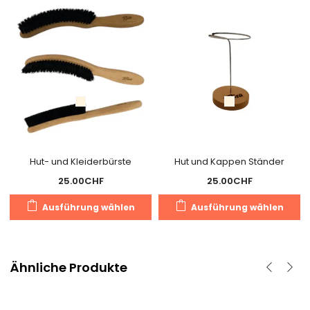
Hut- und Kleiderbürste
Hut und Kappen Ständer
25.00
CHF
25.00
CHF
Dieses
D
Ausführung wählen
Ausführung wählen
Produkt
P
weist
we
mehrere
m
Varianten
V
Ähnliche Produkte
auf.
au
Die
D