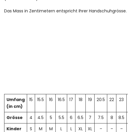
Das Mass in Zentimetern entspricht Ihrer Handschuhgrösse.
Umfang
15
15.5
16
16.5
17
18
19
20.5
22
23
2
(in cm)
Grösse
4
4.5
5
5.5
6
6.5
7
7.5
8
8.5
Kinder
S
M
M
L
L
XL
XL
–
–
–