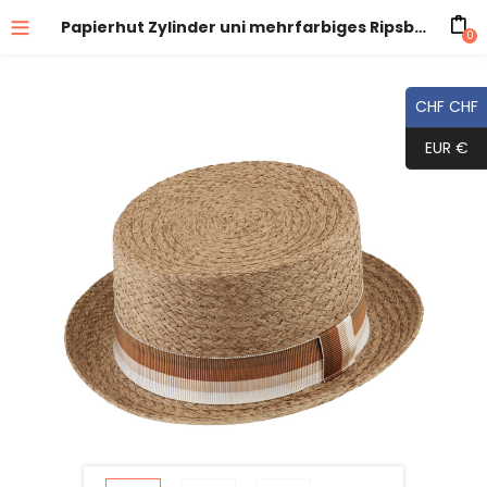
Papierhut Zylinder uni mehrfarbiges Ripsband
0
CHF CHF
EUR €