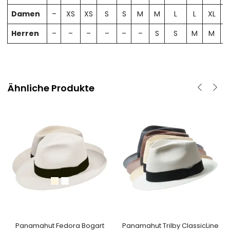
Damen
–
XS
XS
S
S
M
M
L
L
XL
X
Herren
–
–
–
–
–
–
S
S
M
M
Ähnliche Produkte
Panamahut Fedora Bogart
Panamahut Trilby ClassicLine