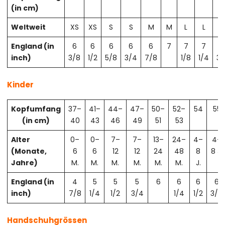
(in cm)
Weltweit
XS
XS
S
S
M
M
L
L
X
England (in
6
6
6
6
6
7
7
7
7
inch)
3/8
1/2
5/8
3/4
7/8
1/8
1/4
3/
Kinder
Kopfumfang
37–
41–
44–
47–
50–
52–
54
55
(in cm)
40
43
46
49
51
53
Alter
0–
0–
7–
7–
13–
24–
4–
4–
(Monate,
6
6
12
12
24
48
8
8 J.
Jahre)
M.
M.
M.
M.
M.
M.
J.
England (in
4
5
5
5
6
6
6
6
inch)
7/8
1/4
1/2
3/4
1/4
1/2
3/4
Handschuhgrössen