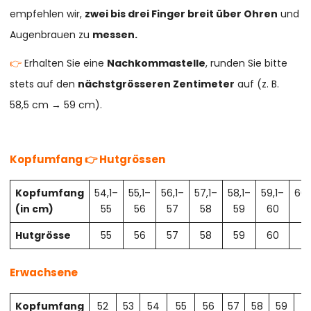
empfehlen wir,
zwei bis drei Finger breit über Ohren
und
Augenbrauen zu
messen.
👉
Erhalten Sie eine
Nachkommastelle
, runden Sie bitte
stets auf den
nächstgrösseren Zentimeter
auf (z. B.
58,5 cm → 59 cm).
Kopfumfang 👉 Hutgrössen
Kopfumfang
54,1–
55,1–
56,1–
57,1–
58,1–
59,1–
60,
(in cm)
55
56
57
58
59
60
61
Hutgrösse
55
56
57
58
59
60
61
Erwachsene
Kopfumfang
52
53
54
55
56
57
58
59
6