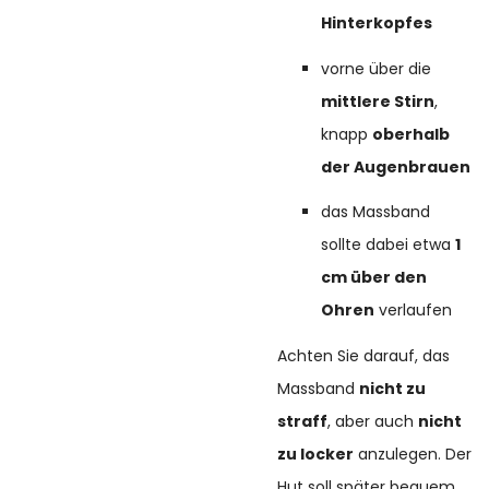
Hinterkopfes
vorne über die
mittlere Stirn
,
knapp
oberhalb
der Augenbrauen
das Massband
sollte dabei etwa
1
cm über den
Ohren
verlaufen
Achten Sie darauf, das
Massband
nicht zu
straff
, aber auch
nicht
zu locker
anzulegen. Der
Hut soll später bequem