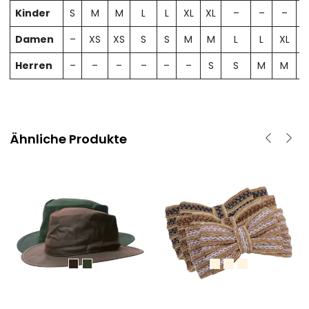
Kinder
S
M
M
L
L
XL
XL
–
–
–
Damen
–
XS
XS
S
S
M
M
L
L
XL
X
Herren
–
–
–
–
–
–
S
S
M
M
Ähnliche Produkte