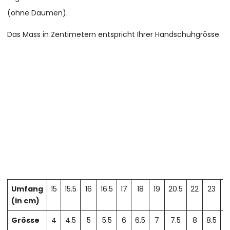
(ohne Daumen).
Das Mass in Zentimetern entspricht Ihrer Handschuhgrösse.
Umfang
15
15.5
16
16.5
17
18
19
20.5
22
23
2
(in cm)
Grösse
4
4.5
5
5.5
6
6.5
7
7.5
8
8.5