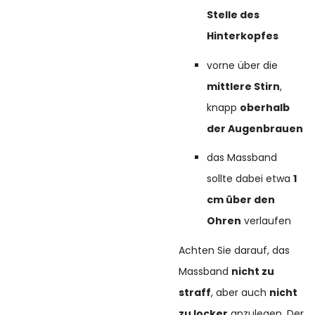
Stelle des
Hinterkopfes
vorne über die
mittlere Stirn
,
knapp
oberhalb
der Augenbrauen
das Massband
sollte dabei etwa
1
cm über den
Ohren
verlaufen
Achten Sie darauf, das
Massband
nicht zu
straff
, aber auch
nicht
zu locker
anzulegen. Der