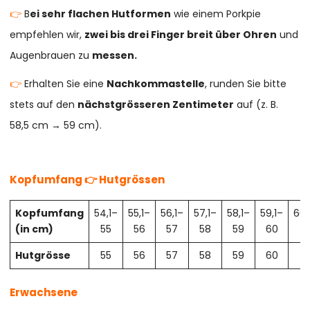
👉
B
ei sehr flachen Hutformen
wie einem Porkpie
empfehlen wir,
zwei bis drei Finger breit über Ohren
und
Augenbrauen zu
messen.
👉
Erhalten Sie eine
Nachkommastelle
, runden Sie bitte
stets auf den
nächstgrösseren Zentimeter
auf (z. B.
58,5 cm → 59 cm).
Kopfumfang 👉 Hutgrössen
Kopfumfang
54,1–
55,1–
56,1–
57,1–
58,1–
59,1–
60,
(in cm)
55
56
57
58
59
60
61
Hutgrösse
55
56
57
58
59
60
61
Erwachsene