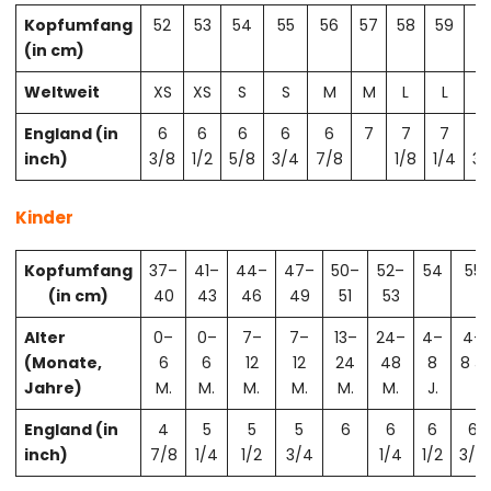
Kopfumfang
52
53
54
55
56
57
58
59
6
(in cm)
Weltweit
XS
XS
S
S
M
M
L
L
X
England (in
6
6
6
6
6
7
7
7
7
inch)
3/8
1/2
5/8
3/4
7/8
1/8
1/4
3/
Kinder
Kopfumfang
37–
41–
44–
47–
50–
52–
54
55
(in cm)
40
43
46
49
51
53
Alter
0–
0–
7–
7–
13–
24–
4–
4–
(Monate,
6
6
12
12
24
48
8
8 J.
Jahre)
M.
M.
M.
M.
M.
M.
J.
England (in
4
5
5
5
6
6
6
6
inch)
7/8
1/4
1/2
3/4
1/4
1/2
3/4