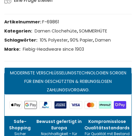
Eine Frage stellen
Artikelnummer:
F-69861
Kategorien:
Damen Clochehüte
,
SOMMERHÜTE
Schlagwörter:
10% Polyester
,
90% Papier
,
Damen
Marke:
Fiebig-Headweare since 1903
MODERNSTE VERSCHLÜSSELUNGSTECHNOLOGIEN SORGEN
FÜR EINEN GESCHÜTZTEN & REIBUNGSLOSEN
ZAHLUNGSVORGANG.
Safe-
Bewusst gefertigt in
Kompromisslose
Shopping
Europa
Qualitätsstandards
Sicher
Nachhaltigkeit – für
Für Qualität mit Bestand