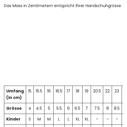
Das Mass in Zentimetern entspricht Ihrer Handschuhgrösse.
Umfang
15
15.5
16
16.5
17
18
19
20.5
22
23
2
(in cm)
Grösse
4
4.5
5
5.5
6
6.5
7
7.5
8
8.5
Kinder
S
M
M
L
L
XL
XL
–
–
–