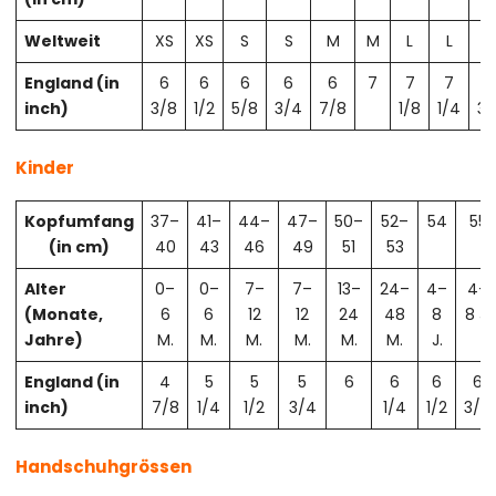
Weltweit
XS
XS
S
S
M
M
L
L
X
England (in
6
6
6
6
6
7
7
7
7
inch)
3/8
1/2
5/8
3/4
7/8
1/8
1/4
3/
Kinder
Kopfumfang
37–
41–
44–
47–
50–
52–
54
55
(in cm)
40
43
46
49
51
53
Alter
0–
0–
7–
7–
13–
24–
4–
4–
(Monate,
6
6
12
12
24
48
8
8 J.
Jahre)
M.
M.
M.
M.
M.
M.
J.
England (in
4
5
5
5
6
6
6
6
inch)
7/8
1/4
1/2
3/4
1/4
1/2
3/4
Handschuhgrössen