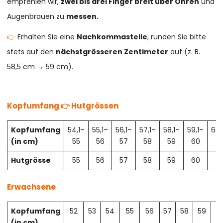
empfehlen wir,
zwei bis drei Finger breit über Ohren
und
Augenbrauen zu
messen.
👉
Erhalten Sie eine
Nachkommastelle
, runden Sie bitte
stets auf den
nächstgrösseren Zentimeter
auf (z. B.
58,5 cm → 59 cm).
Kopfumfang 👉 Hutgrössen
Kopfumfang
54,1–
55,1–
56,1–
57,1–
58,1–
59,1–
60,
(in cm)
55
56
57
58
59
60
61
Hutgrösse
55
56
57
58
59
60
61
Erwachsene
Kopfumfang
52
53
54
55
56
57
58
59
6
(in cm)