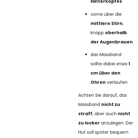
Hinterkopfes
vorne über die
mittlere Stirn
,
knapp
oberhalb
der Augenbrauen
das Massband
sollte dabei etwa
1
cm über den
Ohren
verlaufen
Achten Sie darauf, das
Massband
nicht zu
straff
, aber auch
nicht
zu locker
anzulegen. Der
Hut soll später bequem