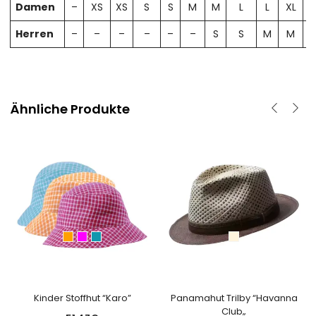
Damen
–
XS
XS
S
S
M
M
L
L
XL
X
Herren
–
–
–
–
–
–
S
S
M
M
Ähnliche Produkte
Kinder Stoffhut “Karo”
Panamahut Trilby “Havanna
Club„