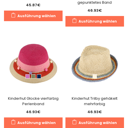
gepunktetes Band
45.87
€
46.93
€
Dieses
Ausführung wählen
Di
Produkt
Ausführung wählen
Pr
weist
we
mehrere
m
Varianten
Va
auf.
au
Die
Di
Optionen
O
können
k
auf
a
der
de
Produktseite
Pr
gewählt
g
Kinderhut Glocke vierfarbig
Kinderhut Trilby gehäkelt
werden
Perlenband
mehrfarbig
w
46.93
€
46.93
€
Dieses
Di
Ausführung wählen
Ausführung wählen
Produkt
Pr