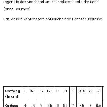
Legen Sie das Massband um die breiteste Stelle der Hand
(ohne Daumen).
Das Mass in Zentimetern entspricht Ihrer Handschuhgrösse.
Umfang
15
15.5
16
16.5
17
18
19
20.5
22
23
2
(in cm)
Grösse
4
4.5
5
5.5
6
6.5
7
7.5
8
8.5