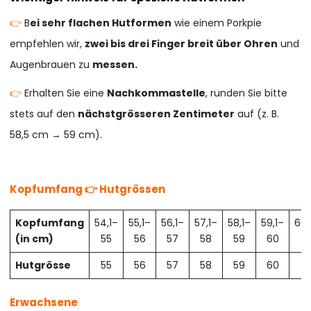
👉
B
ei sehr flachen Hutformen
wie einem Porkpie
empfehlen wir,
zwei bis drei Finger breit über Ohren
und
Augenbrauen zu
messen.
👉
Erhalten Sie eine
Nachkommastelle
, runden Sie bitte
stets auf den
nächstgrösseren Zentimeter
auf (z. B.
58,5 cm → 59 cm).
Kopfumfang 👉 Hutgrössen
Kopfumfang
54,1–
55,1–
56,1–
57,1–
58,1–
59,1–
60,
(in cm)
55
56
57
58
59
60
61
Hutgrösse
55
56
57
58
59
60
61
Erwachsene