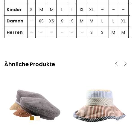
Kinder
S
M
M
L
L
XL
XL
–
–
–
Damen
–
XS
XS
S
S
M
M
L
L
XL
X
Herren
–
–
–
–
–
–
S
S
M
M
Ähnliche Produkte