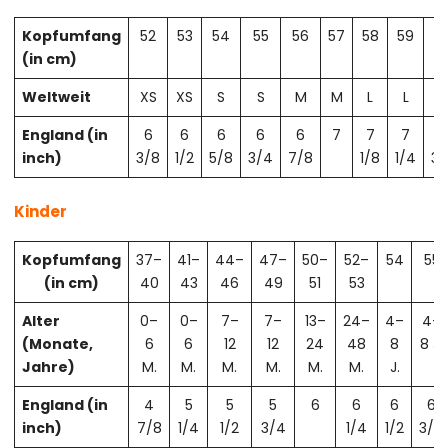
Kopfumfang
52
53
54
55
56
57
58
59
6
(in cm)
Weltweit
XS
XS
S
S
M
M
L
L
X
England (in
6
6
6
6
6
7
7
7
7
inch)
3/8
1/2
5/8
3/4
7/8
1/8
1/4
3/
Kinder
Kopfumfang
37–
41–
44–
47–
50–
52–
54
55
(in cm)
40
43
46
49
51
53
Alter
0–
0–
7–
7–
13–
24–
4–
4–
(Monate,
6
6
12
12
24
48
8
8 J.
Jahre)
M.
M.
M.
M.
M.
M.
J.
England (in
4
5
5
5
6
6
6
6
inch)
7/8
1/4
1/2
3/4
1/4
1/2
3/4