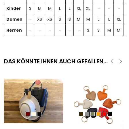
Kinder
S
M
M
L
L
XL
XL
–
–
–
Damen
–
XS
XS
S
S
M
M
L
L
XL
X
Herren
–
–
–
–
–
–
S
S
M
M
DAS KÖNNTE IHNEN AUCH GEFALLEN…