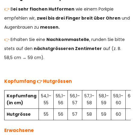
👉
B
ei sehr flachen Hutformen
wie einem Porkpie
empfehlen wir,
zwei bis drei Finger breit über Ohren
und
Augenbrauen zu
messen.
👉
Erhalten Sie eine
Nachkommastelle
, runden Sie bitte
stets auf den
nächstgrösseren Zentimeter
auf (z. B.
58,5 cm → 59 cm).
Kopfumfang 👉 Hutgrössen
Kopfumfang
54,1–
55,1–
56,1–
57,1–
58,1–
59,1–
60,
(in cm)
55
56
57
58
59
60
61
Hutgrösse
55
56
57
58
59
60
61
Erwachsene