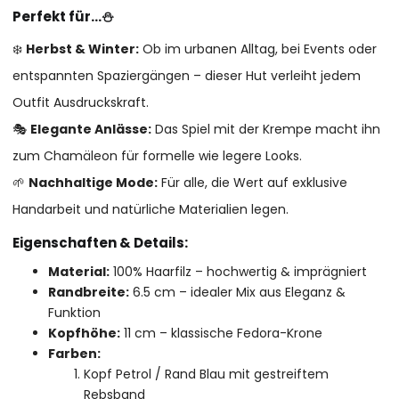
Perfekt für…⛄
❄️
Herbst & Winter:
Ob im urbanen Alltag, bei Events oder
entspannten Spaziergängen – dieser Hut verleiht jedem
Outfit Ausdruckskraft.
🎭
Elegante Anlässe:
Das Spiel mit der Krempe macht ihn
zum Chamäleon für formelle wie legere Looks.
🌱
Nachhaltige Mode:
Für alle, die Wert auf exklusive
Handarbeit und natürliche Materialien legen.
Eigenschaften & Details:
Material:
100% Haarfilz – hochwertig & imprägniert
Randbreite:
6.5 cm – idealer Mix aus Eleganz &
Funktion
Kopfhöhe:
11 cm – klassische Fedora-Krone
Farben:
Kopf Petrol / Rand Blau mit gestreiftem
Rebsband