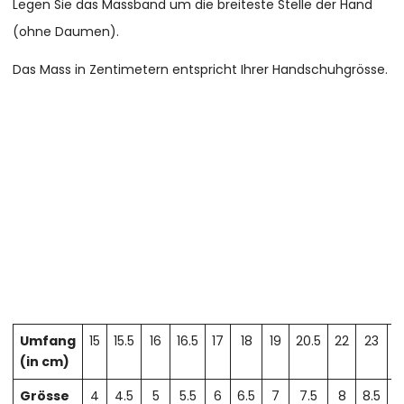
Legen Sie das Massband um die breiteste Stelle der Hand
(ohne Daumen).
Das Mass in Zentimetern entspricht Ihrer Handschuhgrösse.
Umfang
15
15.5
16
16.5
17
18
19
20.5
22
23
2
(in cm)
Grösse
4
4.5
5
5.5
6
6.5
7
7.5
8
8.5