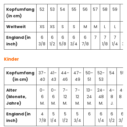
Kopfumfang
52
53
54
55
56
57
58
59
6
(in cm)
Weltweit
XS
XS
S
S
M
M
L
L
X
England (in
6
6
6
6
6
7
7
7
7
inch)
3/8
1/2
5/8
3/4
7/8
1/8
1/4
3/
Kinder
Kopfumfang
37–
41–
44–
47–
50–
52–
54
55
(in cm)
40
43
46
49
51
53
Alter
0–
0–
7–
7–
13–
24–
4–
4–
(Monate,
6
6
12
12
24
48
8
8 J.
Jahre)
M.
M.
M.
M.
M.
M.
J.
England (in
4
5
5
5
6
6
6
6
inch)
7/8
1/4
1/2
3/4
1/4
1/2
3/4