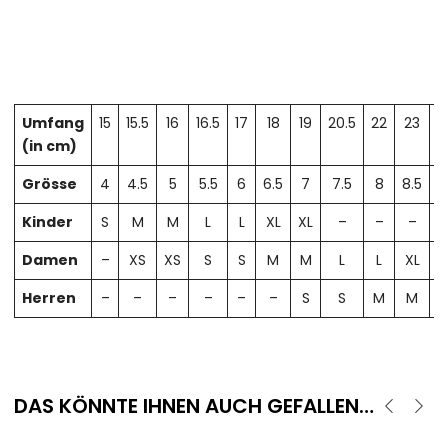
Umfang
15
15.5
16
16.5
17
18
19
20.5
22
23
2
(in cm)
Grösse
4
4.5
5
5.5
6
6.5
7
7.5
8
8.5
Kinder
S
M
M
L
L
XL
XL
–
–
–
Damen
–
XS
XS
S
S
M
M
L
L
XL
X
Herren
–
–
–
–
–
–
S
S
M
M
DAS KÖNNTE IHNEN AUCH GEFALLEN…