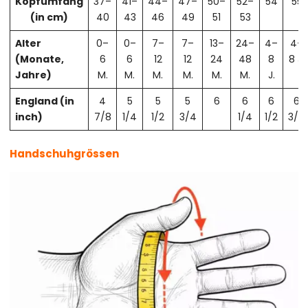
Kopfumfang
37–
41–
44–
47–
50–
52–
54
55
(in cm)
40
43
46
49
51
53
Alter
0–
0–
7–
7–
13–
24–
4–
4–
(Monate,
6
6
12
12
24
48
8
8 J.
Jahre)
M.
M.
M.
M.
M.
M.
J.
England (in
4
5
5
5
6
6
6
6
inch)
7/8
1/4
1/2
3/4
1/4
1/2
3/4
Handschuhgrössen