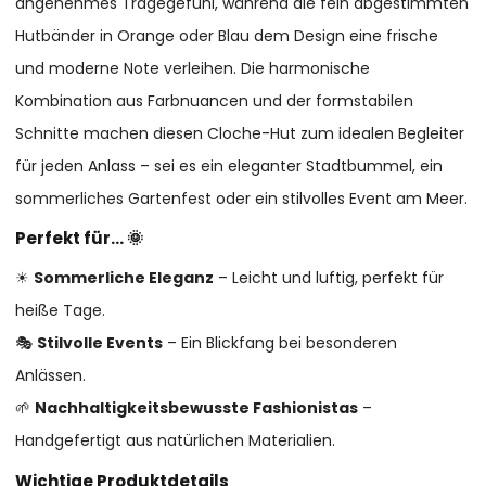
angenehmes Tragegefühl, während die fein abgestimmten
Hutbänder in Orange oder Blau dem Design eine frische
und moderne Note verleihen. Die harmonische
Kombination aus Farbnuancen und der formstabilen
Schnitte machen diesen Cloche-Hut zum idealen Begleiter
für jeden Anlass – sei es ein eleganter Stadtbummel, ein
sommerliches Gartenfest oder ein stilvolles Event am Meer.
Perfekt für…
🌞
☀
Sommerliche Eleganz
– Leicht und luftig, perfekt für
heiße Tage.
🎭
Stilvolle Events
– Ein Blickfang bei besonderen
Anlässen.
🌱
Nachhaltigkeitsbewusste Fashionistas
–
Handgefertigt aus natürlichen Materialien.
Wichtige Produktdetails