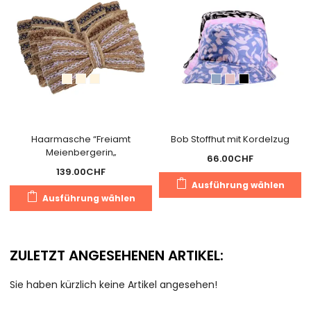
können
k
auf
a
der
d
Produktseite
Pr
gewählt
g
werden
w
Haarmasche “Freiamt
Bob Stoffhut mit Kordelzug
Meienbergerin„
66.00
CHF
139.00
CHF
D
Ausführung wählen
Dieses
P
Ausführung wählen
Produkt
we
weist
m
mehrere
V
ZULETZT ANGESEHENEN ARTIKEL:
Varianten
au
auf.
D
Sie haben kürzlich keine Artikel angesehen!
Die
O
Optionen
k