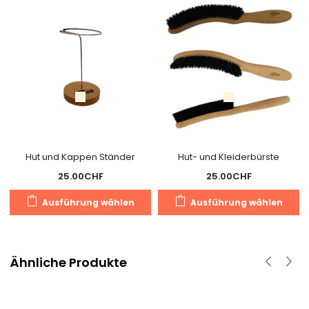
Hut und Kappen Ständer
Hut- und Kleiderbürste
25.00
CHF
25.00
CHF
Dieses
D
Ausführung wählen
Ausführung wählen
Produkt
P
weist
we
mehrere
m
Varianten
V
Ähnliche Produkte
auf.
au
Die
D
Optionen
O