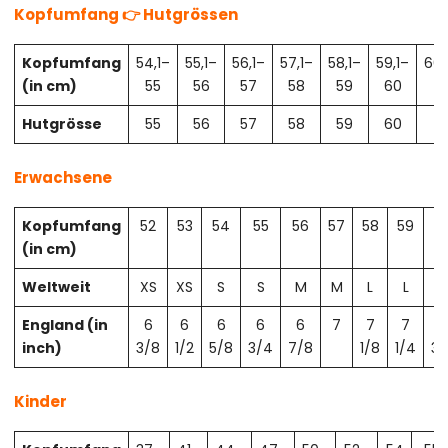
Kopfumfang 👉 Hutgrössen
Kopfumfang
54,1–
55,1–
56,1–
57,1–
58,1–
59,1–
60,
(in cm)
55
56
57
58
59
60
61
Hutgrösse
55
56
57
58
59
60
61
Erwachsene
Kopfumfang
52
53
54
55
56
57
58
59
6
(in cm)
Weltweit
XS
XS
S
S
M
M
L
L
X
England (in
6
6
6
6
6
7
7
7
7
inch)
3/8
1/2
5/8
3/4
7/8
1/8
1/4
3/
Kinder