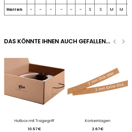
Herren
–
–
–
–
–
–
S
S
M
M
DAS KÖNNTE IHNEN AUCH GEFALLEN…
Hutbox mit Tragegriff
Korkeinlagen
10.57
€
2.67
€