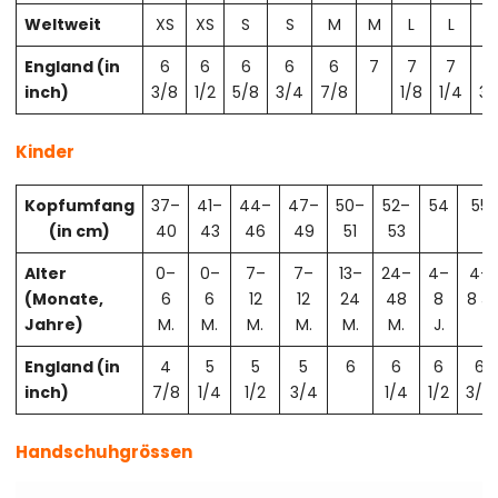
Weltweit
XS
XS
S
S
M
M
L
L
X
England (in
6
6
6
6
6
7
7
7
7
inch)
3/8
1/2
5/8
3/4
7/8
1/8
1/4
3/
Kinder
Kopfumfang
37–
41–
44–
47–
50–
52–
54
55
(in cm)
40
43
46
49
51
53
Alter
0–
0–
7–
7–
13–
24–
4–
4–
(Monate,
6
6
12
12
24
48
8
8 J.
Jahre)
M.
M.
M.
M.
M.
M.
J.
England (in
4
5
5
5
6
6
6
6
inch)
7/8
1/4
1/2
3/4
1/4
1/2
3/4
Handschuhgrössen