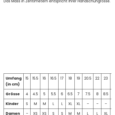
Das Mass in Zentimetern entspricht Ihrer Handschuhgrösse.
Umfang
15
15.5
16
16.5
17
18
19
20.5
22
23
2
(in cm)
Grösse
4
4.5
5
5.5
6
6.5
7
7.5
8
8.5
Kinder
S
M
M
L
L
XL
XL
–
–
–
Damen
–
XS
XS
S
S
M
M
L
L
XL
X