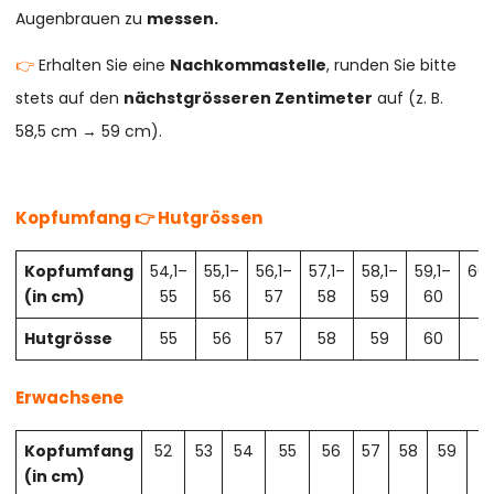
Augenbrauen zu
messen.
👉
Erhalten Sie eine
Nachkommastelle
, runden Sie bitte
stets auf den
nächstgrösseren Zentimeter
auf (z. B.
58,5 cm → 59 cm).
Kopfumfang 👉 Hutgrössen
Kopfumfang
54,1–
55,1–
56,1–
57,1–
58,1–
59,1–
60,
(in cm)
55
56
57
58
59
60
61
Hutgrösse
55
56
57
58
59
60
61
Erwachsene
Kopfumfang
52
53
54
55
56
57
58
59
6
(in cm)