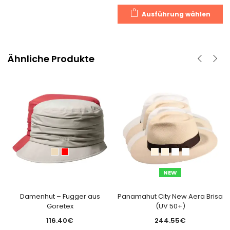
D
Ausführung wählen
P
we
m
V
Ähnliche Produkte
au
D
O
k
a
d
Pr
g
w
NEW
Damenhut – Fugger aus
Panamahut City New Aera Brisa
Goretex
(UV 50+)
116.40
€
244.55
€