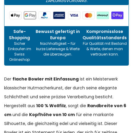
ZAHLUNGSVORGANG.
Safe-
Bewusst gefertigt in
Kompromisslose
Shopping
Europa
Qualitätsstandards
Sicher
Nachhaltigkeit – für
Für Qualität mit Bestand
Einkaufen im
kurze Lieferwege & Werte
& Werte, denen man
Swiss
die überzeugen.
vertrauen kann.
Onlineshop
Der
flache Bowler mit Einfassung
ist ein Meisterwerk
klassischer Hutmacherkunst, der durch seine elegante
Schlichtheit und seine präzise Verarbeitung besticht.
Hergestellt aus
100 % Wollfilz
, sorgt die
Randbreite von 6
cm
und die
Kopfhöhe von 10 cm
für eine markante
Silhouette, die gleichzeitig edel und vielseitig ist. Dieser
Bowler ist ein Statement für jeden, der sich für zeitlose