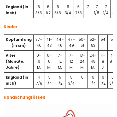
England (in
6
6
6
6
6
7
7
7
7
inch)
3/8
1/2
5/8
3/4
7/8
1/8
1/4
3/
Kinder
Kopfumfang
37–
41–
44–
47–
50–
52–
54
55
(in cm)
40
43
46
49
51
53
Alter
0–
0–
7–
7–
13–
24–
4–
4–
(Monate,
6
6
12
12
24
48
8
8 J.
Jahre)
M.
M.
M.
M.
M.
M.
J.
England (in
4
5
5
5
6
6
6
6
inch)
7/8
1/4
1/2
3/4
1/4
1/2
3/4
Handschuhgrössen