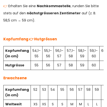
👉
Erhalten Sie eine
Nachkommastelle
, runden Sie bitte
stets auf den
nächstgrösseren Zentimeter
auf (z. B.
58,5 cm → 59 cm).
Kopfumfang 👉 Hutgrössen
Kopfumfang
54,1–
55,1–
56,1–
57,1–
58,1–
59,1–
60,
(in cm)
55
56
57
58
59
60
61
Hutgrösse
55
56
57
58
59
60
61
Erwachsene
Kopfumfang
52
53
54
55
56
57
58
59
6
(in cm)
Weltweit
XS
XS
S
S
M
M
L
L
X