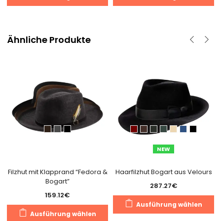
Produkt
P
weist
we
mehrere
m
Varianten
V
Ähnliche Produkte
auf.
au
Die
D
Optionen
O
können
k
auf
a
der
d
Produktseite
Pr
gewählt
g
werden
w
NEW
Filzhut mit Klapprand “Fedora &
Haarfilzhut Bogart aus Velours
Bogart”
287.27
€
159.12
€
D
Ausführung wählen
Dieses
P
Ausführung wählen