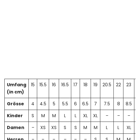
Umfang
15
15.5
16
16.5
17
18
19
20.5
22
23
2
(in cm)
Grösse
4
4.5
5
5.5
6
6.5
7
7.5
8
8.5
Kinder
S
M
M
L
L
XL
XL
–
–
–
Damen
–
XS
XS
S
S
M
M
L
L
XL
X
Herren
–
–
–
–
–
–
S
S
M
M