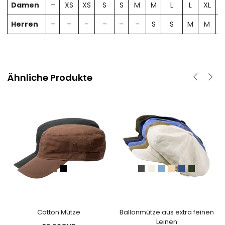
Damen
–
XS
XS
S
S
M
M
L
L
XL
X
Herren
–
–
–
–
–
–
S
S
M
M
Ähnliche Produkte
Cotton Mütze
Ballonmütze aus extra feinen
Leinen