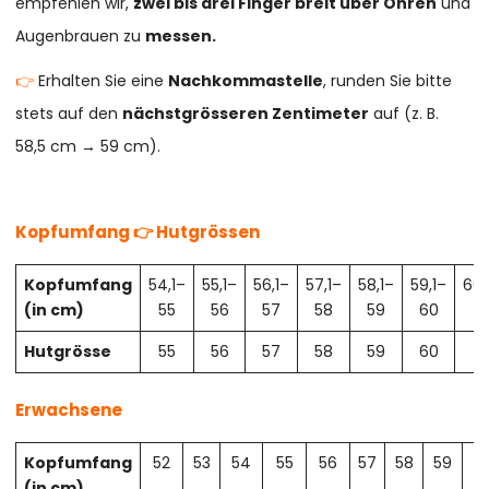
empfehlen wir,
zwei bis drei Finger breit über Ohren
und
Augenbrauen zu
messen.
👉
Erhalten Sie eine
Nachkommastelle
, runden Sie bitte
stets auf den
nächstgrösseren Zentimeter
auf (z. B.
58,5 cm → 59 cm).
Kopfumfang 👉 Hutgrössen
Kopfumfang
54,1–
55,1–
56,1–
57,1–
58,1–
59,1–
60,
(in cm)
55
56
57
58
59
60
61
Hutgrösse
55
56
57
58
59
60
61
Erwachsene
Kopfumfang
52
53
54
55
56
57
58
59
6
(in cm)