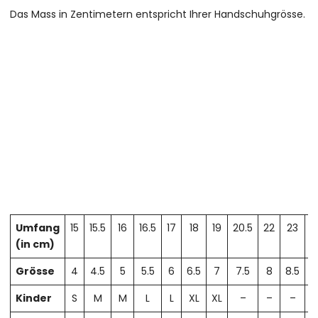
Das Mass in Zentimetern entspricht Ihrer Handschuhgrösse.
Umfang
15
15.5
16
16.5
17
18
19
20.5
22
23
2
(in cm)
Grösse
4
4.5
5
5.5
6
6.5
7
7.5
8
8.5
Kinder
S
M
M
L
L
XL
XL
–
–
–