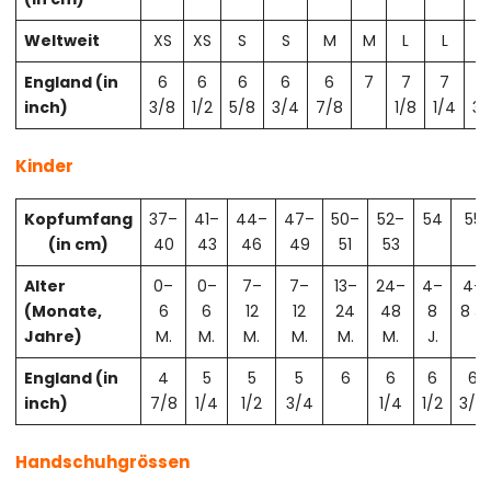
Weltweit
XS
XS
S
S
M
M
L
L
X
England (in
6
6
6
6
6
7
7
7
7
inch)
3/8
1/2
5/8
3/4
7/8
1/8
1/4
3/
Kinder
Kopfumfang
37–
41–
44–
47–
50–
52–
54
55
(in cm)
40
43
46
49
51
53
Alter
0–
0–
7–
7–
13–
24–
4–
4–
(Monate,
6
6
12
12
24
48
8
8 J.
Jahre)
M.
M.
M.
M.
M.
M.
J.
England (in
4
5
5
5
6
6
6
6
inch)
7/8
1/4
1/2
3/4
1/4
1/2
3/4
Handschuhgrössen