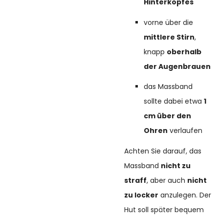
Hinterkopfes
vorne über die
mittlere Stirn
,
knapp
oberhalb
der Augenbrauen
das Massband
sollte dabei etwa
1
cm über den
Ohren
verlaufen
Achten Sie darauf, das
Massband
nicht zu
straff
, aber auch
nicht
zu locker
anzulegen. Der
Hut soll später bequem