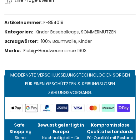
Eine Frage stellen
Artikelnummer:
F-854019
Kategorien:
Kinder Baseballcaps
,
SOMMERMÜTZEN
Schlagwörter:
100% Baumwolle
,
Kinder
Marke:
Fiebig-Headweare since 1903
MODERNSTE VERSCHLÜSSELUNGSTECHNOLOGIEN SORGEN
FÜR EINEN GESCHÜTZTEN & REIBUNGSLOSEN
ZAHLUNGSVORGANG.
Safe-
Bewusst gefertigt in
Kompromisslose
Shopping
Europa
Qualitätsstandards
Sicher
Nachhaltigkeit – für
Für Qualität mit Bestand