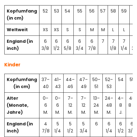
Kopfumfang
52
53
54
55
56
57
58
59
6
(in cm)
Weltweit
XS
XS
S
S
M
M
L
L
X
England (in
6
6
6
6
6
7
7
7
7
inch)
3/8
1/2
5/8
3/4
7/8
1/8
1/4
3/
Kinder
Kopfumfang
37–
41–
44–
47–
50–
52–
54
55
(in cm)
40
43
46
49
51
53
Alter
0–
0–
7–
7–
13–
24–
4–
4–
(Monate,
6
6
12
12
24
48
8
8 J.
Jahre)
M.
M.
M.
M.
M.
M.
J.
England (in
4
5
5
5
6
6
6
6
inch)
7/8
1/4
1/2
3/4
1/4
1/2
3/4