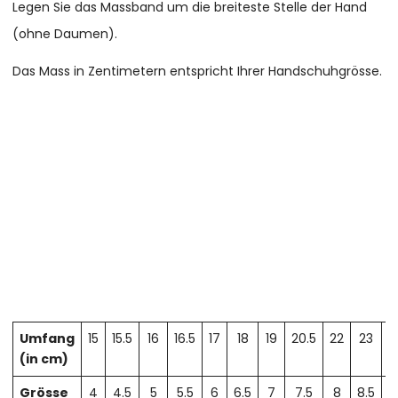
Legen Sie das Massband um die breiteste Stelle der Hand
(ohne Daumen).
Das Mass in Zentimetern entspricht Ihrer Handschuhgrösse.
Umfang
15
15.5
16
16.5
17
18
19
20.5
22
23
2
(in cm)
Grösse
4
4.5
5
5.5
6
6.5
7
7.5
8
8.5