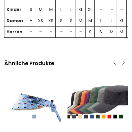
Kinder
S
M
M
L
L
XL
XL
–
–
–
Damen
–
XS
XS
S
S
M
M
L
L
XL
X
Herren
–
–
–
–
–
–
S
S
M
M
Ähnliche Produkte