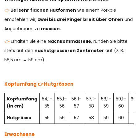
👉
B
ei sehr flachen Hutformen
wie einem Porkpie
empfehlen wir,
zwei bis drei Finger breit über Ohren
und
Augenbrauen zu
messen.
👉
Erhalten Sie eine
Nachkommastelle
, runden Sie bitte
stets auf den
nächstgrösseren Zentimeter
auf (z. B.
58,5 cm → 59 cm).
Kopfumfang 👉 Hutgrössen
Kopfumfang
54,1–
55,1–
56,1–
57,1–
58,1–
59,1–
60,
(in cm)
55
56
57
58
59
60
61
Hutgrösse
55
56
57
58
59
60
61
Erwachsene