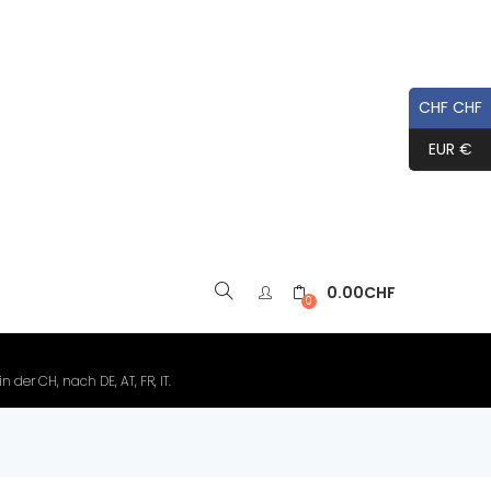
CHF CHF
EUR €
0.00
CHF
▼
0
der CH, nach DE, AT, FR, IT.