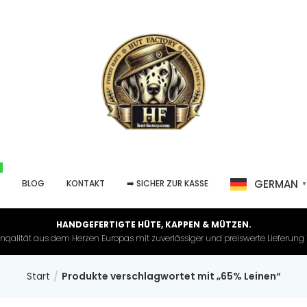
GERMAN
P
BLOG
KONTAKT
➡️ SICHER ZUR KASSE
HANDGEFERTIGTE HÜTE, KAPPEN & MÜTZEN.
nqalität aus dem Herzen Europas mit zuverlässiger und preiswerte Lieferung in 
Start
Produkte verschlagwortet mit „65% Leinen“