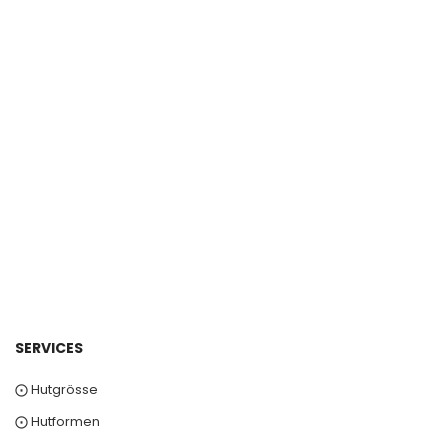
SERVICES
⨀ Hutgrösse
⨀ Hutformen