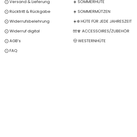
⨀ Versand & Lieferung
☀️ SOMMERHÜTE
⨀ Rücktritt & Rückgabe
☀️ SOMMERMÜTZEN
⨀ Widerrufsbelehrung
☀️❄️ HÜTE FÜR JEDE JAHRESZEIT
⨀ Widerruf digital
🧤🧣 ACCESSOIRES/ZUBEHÖR
⨀ AGB’s
🤠 WESTERNHÜTE
⨀ FAQ