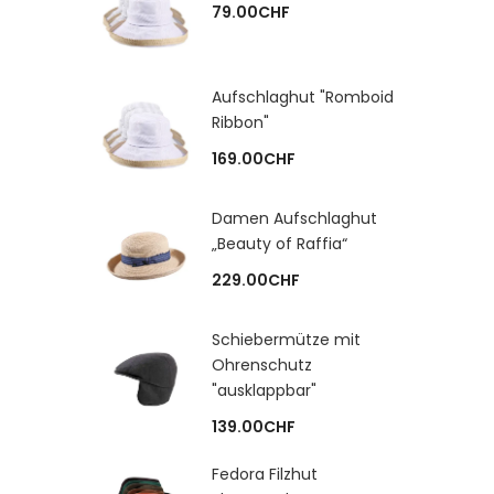
79.00
CHF
Aufschlaghut "Romboid
Ribbon"
169.00
CHF
Damen Aufschlaghut
„Beauty of Raffia“
229.00
CHF
Schiebermütze mit
Ohrenschutz
"ausklappbar"
139.00
CHF
Fedora Filzhut