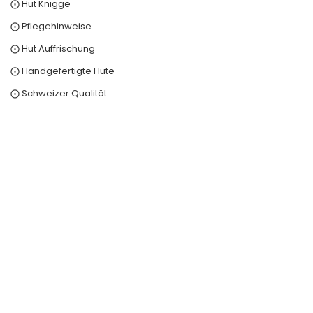
⨀ Hut Knigge
⨀ Pflegehinweise
⨀ Hut Auffrischung
⨀ Handgefertigte Hüte
⨀ Schweizer Qualität
0