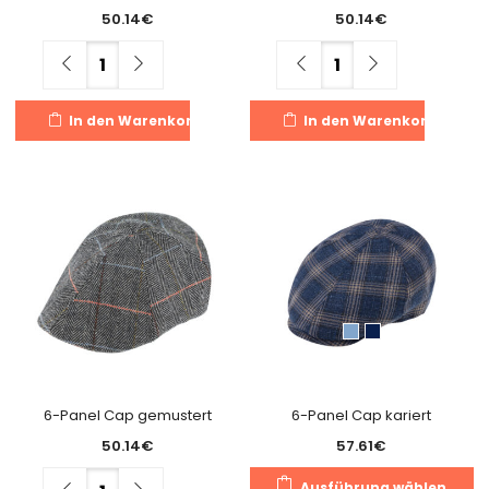
50.14
€
50.14
€
Menge
Menge
In den Warenkorb
In den Warenkorb
6-Panel Cap gemustert
6-Panel Cap kariert
50.14
€
57.61
€
Di
Menge
Ausführung wählen