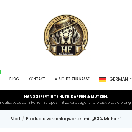
GERMAN
P
BLOG
KONTAKT
➡️ SICHER ZUR KASSE
HANDGEFERTIGTE HÜTE, KAPPEN & MÜTZEN.
nqalität aus dem Herzen Europas mit zuverlässiger und preiswerte Lieferung in 
Start
Produkte verschlagwortet mit „53% Mohair“