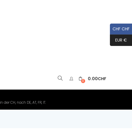
CHF CHF
EUR €
0.00
CHF
▼
0
der CH, nach DE, AT, FR, IT.