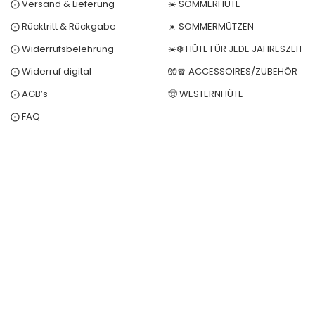
⨀ Versand & Lieferung
☀️ SOMMERHÜTE
⨀ Rücktritt & Rückgabe
☀️ SOMMERMÜTZEN
⨀ Widerrufsbelehrung
☀️❄️ HÜTE FÜR JEDE JAHRESZEIT
⨀ Widerruf digital
🧤🧣 ACCESSOIRES/ZUBEHÖR
⨀ AGB’s
🤠 WESTERNHÜTE
⨀ FAQ