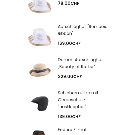
79.00
CHF
Aufschlaghut "Romboid
Ribbon"
169.00
CHF
Damen Aufschlaghut
„Beauty of Raffia“
229.00
CHF
Schiebermütze mit
Ohrenschutz
"ausklappbar"
139.00
CHF
Fedora Filzhut