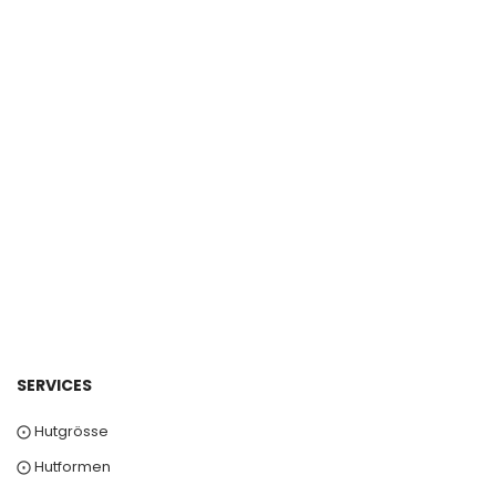
SERVICES
⨀ Hutgrösse
⨀ Hutformen