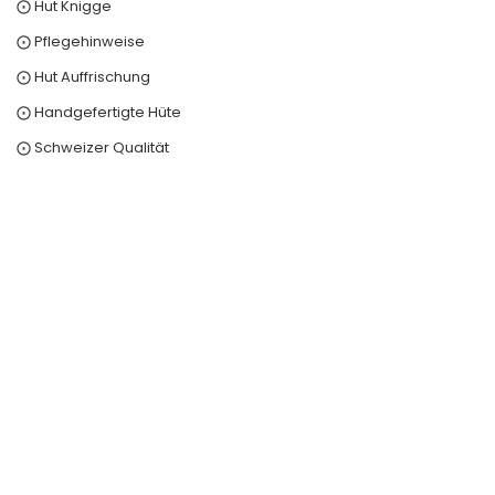
⨀ Hut Knigge
⨀ Pflegehinweise
⨀ Hut Auffrischung
⨀ Handgefertigte Hüte
⨀ Schweizer Qualität
0