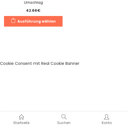
Umschlag
42.66
€
Dieses
Ausführung wählen
Produkt
weist
mehrere
Varianten
auf.
Die
Cookie Consent mit Real Cookie Banner
Optionen
können
auf
der
Produktseite
gewählt
werden
Startseite
Suchen
Konto