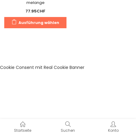
melange
77.95
CHF
Dieses
Ausführung wählen
Produkt
weist
mehrere
Varianten
auf.
Die
Cookie Consent mit Real Cookie Banner
Optionen
können
auf
der
Produktseite
gewählt
werden
Startseite
Suchen
Konto