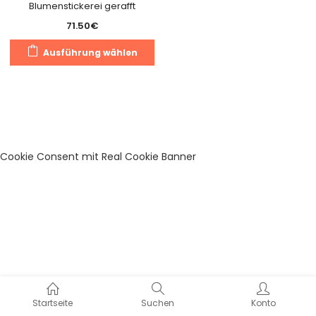
Blumenstickerei gerafft
71.50
€
Dieses
Ausführung wählen
Produkt
weist
mehrere
Varianten
auf.
Die
Cookie Consent mit Real Cookie Banner
Optionen
können
auf
der
Produktseite
gewählt
werden
Startseite
Suchen
Konto