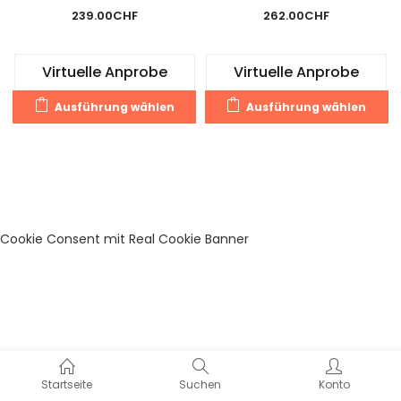
239.00
CHF
262.00
CHF
Virtuelle Anprobe
Virtuelle Anprobe
Dieses
Di
Ausführung wählen
Ausführung wählen
Produkt
Pr
weist
we
mehrere
m
Varianten
Va
auf.
au
Die
Di
Cookie Consent mit Real Cookie Banner
Optionen
O
können
k
auf
a
der
de
Produktseite
Pr
gewählt
g
werden
w
Startseite
Suchen
Konto