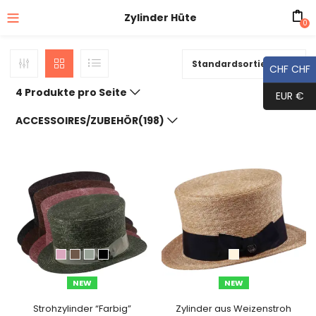
Zylinder Hüte
0
Standardsortierung
CHF CHF
4 Produkte pro Seite
EUR €
ACCESSOIRES/ZUBEHÖR(198)
NEW
NEW
Strohzylinder “Farbig”
Zylinder aus Weizenstroh