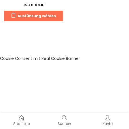
159.00
CHF
Dieses
Ausführung wählen
Produkt
weist
mehrere
Varianten
auf.
Die
Cookie Consent mit Real Cookie Banner
Optionen
können
auf
der
Produktseite
gewählt
werden
Startseite
Suchen
Konto