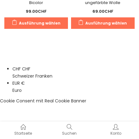
Bicolor
ungefärbte Wolle
99.00
CHF
69.00
CHF
Dieses
Di
Ausführung wählen
Ausführung wählen
Produkt
Pr
weist
we
mehrere
m
Varianten
Va
auf.
au
Die
Di
CHF CHF
Optionen
O
Schweizer Franken
können
k
EUR €
auf
a
Euro
der
de
Produktseite
Pr
Cookie Consent mit Real Cookie Banner
gewählt
g
werden
w
Startseite
Suchen
Konto