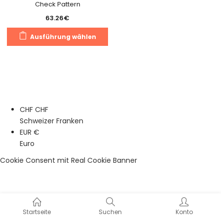
Check Pattern
63.26
€
Dieses
Ausführung wählen
Produkt
weist
mehrere
Varianten
auf.
Die
CHF CHF
Optionen
Schweizer Franken
können
EUR €
auf
Euro
der
Produktseite
Cookie Consent mit Real Cookie Banner
gewählt
werden
Startseite
Suchen
Konto