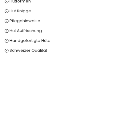
⨀ Hutformen
⨀ Hut Knigge
⨀ Pflegehinweise
⨀ Hut Auffrischung
⨀ Handgefertigte Hüte
⨀ Schweizer Qualität
0