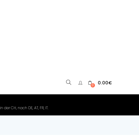
0.00
€
▼
0
der CH, nach DE, AT, FR, IT.