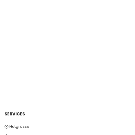
SERVICES
⨀ Hutgrösse