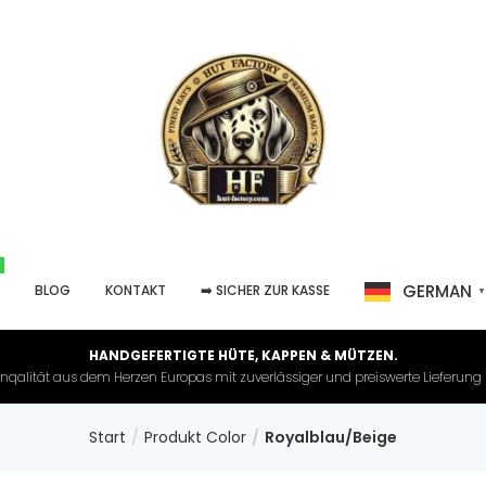
GERMAN
P
BLOG
KONTAKT
➡️ SICHER ZUR KASSE
HANDGEFERTIGTE HÜTE, KAPPEN & MÜTZEN.
nqalität aus dem Herzen Europas mit zuverlässiger und preiswerte Lieferung in 
Start
Produkt Color
Royalblau/Beige