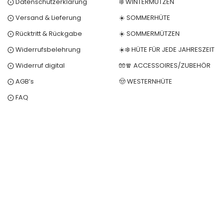
⨀ Datenschutzerklärung
❄️ WINTERMÜTZEN
⨀ Versand & Lieferung
☀️ SOMMERHÜTE
⨀ Rücktritt & Rückgabe
☀️ SOMMERMÜTZEN
⨀ Widerrufsbelehrung
☀️❄️ HÜTE FÜR JEDE JAHRESZEIT
⨀ Widerruf digital
🧤🧣 ACCESSOIRES/ZUBEHÖR
⨀ AGB’s
🤠 WESTERNHÜTE
⨀ FAQ